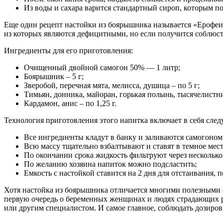
Из воды и сахара варится стандартный сироп, которым по
Еще один рецепт настойки из боярышника называется «Ерофеич
из которых являются дефицитными, но если получится соблюсти 
Ингредиенты для его приготовления:
Очищенный двойной самогон 50% — 1 литр;
Боярышник – 5 г;
Зверобой, перечная мята, мелисса, душица – по 5 г;
Тимьян, донника, майоран, горькая полынь, тысячелистник
Кардамон, анис – по 1,25 г.
Технология приготовления этого напитка включает в себя сле
Все ингредиенты кладут в банку и заливаются самогоном
Всю массу тщательно взбалтывают и ставят в темное место
По окончании срока жидкость фильтруют через несколько
По желанию хозяина напиток можно подсластить;
Емкость с настойкой ставится на 2 дня для отстаивания, 
Хотя настойка из боярышника отличается многими полезными с
первую очередь о беременных женщинах и людях страдающих ра
или другим специалистом. И самое главное, соблюдать дозиро