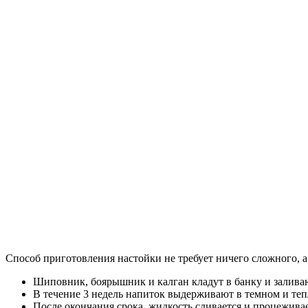
Способ приготовления настойки не требует ничего сложного, а
Шиповник, боярышник и калган кладут в банку и залива
В течение 3 недель напиток выдерживают в темном и тепл
После окончания срока, жидкость сливается и процежива