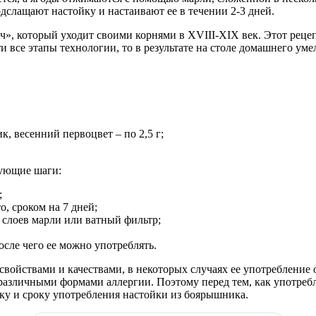
дслащают настойку и настаивают ее в течении 2-3 дней.
», который уходит своими корнями в XVIII-XIX век. Этот реце
все этапы технологии, то в результате на столе домашнего умел
, весенний первоцвет – по 2,5 г;
дующие шаги:
;
, сроком на 7 дней;
 слоев марли или ватный фильтр;
после чего ее можно употреблять.
войствами и качествами, в некоторых случаях ее употребление 
зличными формами аллергии. Поэтому перед тем, как употребля
вку и сроку употребления настойки из боярышника.