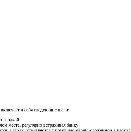
 включает в себя следующие шаги:
ют водкой;
ом месте, регулярно встряхивая банку;
ется, а ягоды отжимаются с помощью марли, сложенной в несколь