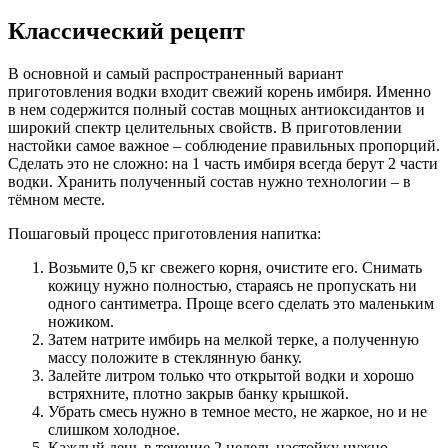
Классический рецепт
В основной и самый распространенный вариант
приготовления водки входит свежий корень имбиря. Именно
в нем содержится полный состав мощных антиоксидантов и
широкий спектр целительных свойств. В приготовлении
настойки самое важное – соблюдение правильных пропорций.
Сделать это не сложно: на 1 часть имбиря всегда берут 2 части
водки. Хранить полученный состав нужно технологии – в
тёмном месте.
Пошаговый процесс приготовления напитка:
Возьмите 0,5 кг свежего корня, очистите его. Снимать
кожицу нужно полностью, стараясь не пропускать ни
одного сантиметра. Проще всего сделать это маленьким
ножиком.
Затем натрите имбирь на мелкой терке, а полученную
массу положите в стеклянную банку.
Залейте литром только что открытой водки и хорошо
встряхните, плотно закрыв банку крышкой.
Убрать смесь нужно в темное место, не жаркое, но и не
слишком холодное.
Каждый день в течение 2 недель настойку нужно