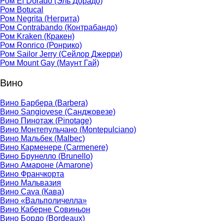
Ром El Dorado (Эль Дорадо)
Ром Botucal
Ром Negrita (Негрита)
Ром Contrabando (Контрабандо)
Ром Kraken (Кракен)
Ром Ronrico (Ронрико)
Ром Sailor Jerry (Сейлор Джерри)
Ром Mount Gay (Маунт Гай)
Вино
Вино Барбера (Barbera)
Вино Sangiovese (Санджовезе)
Вино Пинотаж (Pinotage)
Вино Монтепульчано (Montepulciano)
Вино Мальбек (Malbec)
Вино Карменере (Carmenere)
Вино Брунелло (Brunello)
Вино Амароне (Amarone)
Вино Франчкорта
Вино Мальвазия
Вино Cava (Кава)
Вино «Вальполичелла»
Вино Каберне Совиньон
Вино Бордо (Bordeaux)