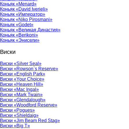
Коньяк «Menard»
Коньяк «David Iverieli»
Коньяк «Император»
Коньяк «Niko Pirosmani»
Коньяк «Godet»
Коньяк «Великая Династия»
Коньяк «Berikoni»
Коньяк «Энисели»
Виски
Виски «Silver Seal»
Виски «Rowson`s Reserve»
Виски «English Park»
Виски «Your Choice»
Виски «Heaven Hill»
Виски «Mac Ingal»
Виски «Mark Twain»
Виски «Glendalough»
Виски «Woodford Reserve»
Виски «Pogues»
Виски «Shieldaig»
Виски «Jim Beam Red Stag»
Виски «Big T»