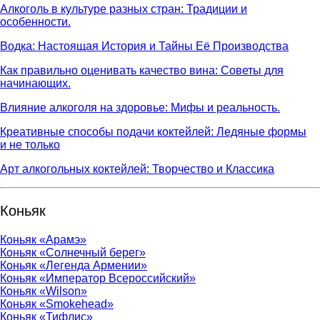
Алкоголь в культуре разных стран: Традиции и
особенности.
Водка: Настоящая История и Тайны Её Производства
Как правильно оценивать качество вина: Советы для
начинающих.
Влияние алкоголя на здоровье: Мифы и реальность.
Креативные способы подачи коктейлей: Ледяные формы
и не только
Арт алкогольных коктейлей: Творчество и Классика
Коньяк
Коньяк «Арамэ»
Коньяк «Солнечный берег»
Коньяк «Легенда Армении»
Коньяк «Император Всероссийский»
Коньяк «Wilson»
Коньяк «Smokehead»
Коньяк «Тифлис»