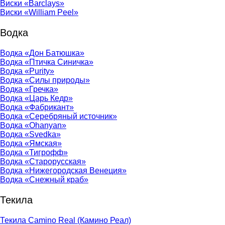
Виски «Barclays»
Виски «William Peel»
Водка
Водка «Дон Батюшка»
Водка «Птичка Синичка»
Водка «Purity»
Водка «Силы природы»
Водка «Гречка»
Водка «Царь Кедр»
Водка «Фабрикант»
Водка «Серебряный источник»
Водка «Ohanyan»
Водка «Svedka»
Водка «Ямская»
Водка «Тигрофф»
Водка «Старорусская»
Водка «Нижегородская Венеция»
Водка «Снежный краб»
Текила
Текила Camino Real (Камино Реал)