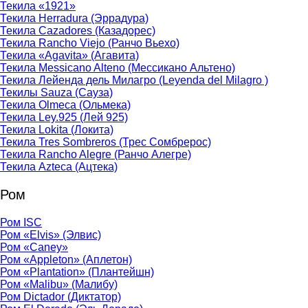
Текила «1921»
Текила Herradura (Эррадура)
Текила Cazadores (Казадорес)
Текила Rancho Viejo (Ранчо Вьехо)
Текила «Agavita» (Агавита)
Текила Messicano Alteno (Мессикано Альтено)
Текила Лейенда дель Милагро (Leyenda del Milagro )
Текилы Sauza (Сауза)
Текила Olmeca (Ольмека)
Текила Ley.925 (Лей 925)
Текила Lokita (Локита)
Текила Tres Sombreros (Трес Сомбрерос)
Текила Rancho Alegre (Ранчо Алегре)
Текила Azteca (Ацтека)
Ром
Ром ISC
Ром «Elvis» (Элвис)
Ром «Caney»
Ром «Appleton» (Аплетон)
Ром «Plantation» (Плантейшн)
Ром «Malibu» (Малибу)
Ром Dictador (Диктатор)