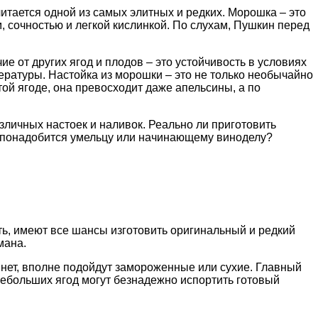
тается одной из самых элитных и редких. Морошка – это
, сочностью и легкой кислинкой. По слухам, Пушкин перед
е от других ягод и плодов – это устойчивость в условиях
ературы. Настойка из морошки – это не только необычайно
той ягоде, она превосходит даже апельсины, а по
зличных настоек и наливок. Реально ли приготовить
го понадобится умельцу или начинающему виноделу?
ть, имеют все шансы изготовить оригинальный и редкий
мана.
 нет, вполне подойдут замороженные или сухие. Главный
небольших ягод могут безнадежно испортить готовый