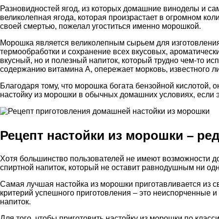
Разновидностей ягод, из которых домашние виноделы и сам
великолепная ягода, которая произрастает в огромном кол
своей смертью, пожелал угоститься именно морошкой.
Морошка является великолепным сырьем для изготовления н
термообработки и сохранение всех вкусовых, ароматически
вкусный, но и полезный напиток, который трудно чем-то ис
содержанию витамина А, опережает морковь, известного ли
Благодаря тому, что морошка богата бензойной кислотой, о
настойку из морошки в обычных домашних условиях, если 
Рецепт настойки из морошки – ред
Хотя большинство пользователей не имеют возможности дос
спиртной напиток, который не оставит равнодушным ни одн
Самая лучшая настойка из морошки приготавливается из св
критерий успешного приготовления – это неиспорченные и
напиток.
Для того, чтобы приготовить настойку из морошки по клас