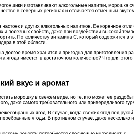
огонщики изготавливают алкогольные напитки, морошка счи
ичестве в северных регионах и отличается отменным вкусом
астоек и других алкогольных напитков. Ее коренное отличи
х и полезных свойств, даже при воздействии высокой темп
портить. По количеству витамина С, который содержится в э
дера в этой области.
на долгое время хранится и пригодна для приготовления ра
эта ягода имеется в достаточном количестве? Что для это
кий вкус и аромат
тать морошку в свежем виде, но те, кто может ее раздобы
ого, даже самого требовательного или привередливого гур
ежесобранных ягод. В случае, когда свежих ягод под рукой
 перебранные ягоды. В противном случае, даже несколько 
сическому рецепту, потребуются следующие ингредиенты: