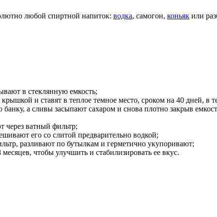
солютно любой спиртной напиток:
водка
, самогон,
коньяк
или раз
ывают в стеклянную емкость;
крышкой и ставят в теплое темное место, сроком на 40 дней, в 
банку, а сливы засыпают сахаром и снова плотно закрыв емкость,
т через ватный фильтр;
мешивают его со слитой предварительно водкой;
льтр, разливают по бутылкам и герметично укупоривают;
месяцев, чтобы улучшить и стабилизировать ее вкус.