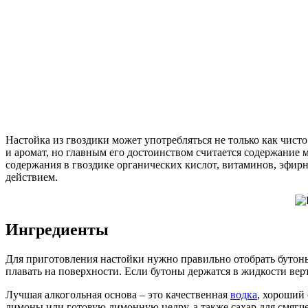
Настойка из гвоздики может употребляться не только как чист
и аромат, но главным его достоинством считается содержание 
содержания в гвоздике органических кислот, витаминов, эфи
действием.
Ингредиенты
Для приготовления настойки нужно правильно отобрать буто
плавать на поверхности. Если бутоны держатся в жидкости верт
Лучшая алкогольная основа – это качественная
водка
, хороший
лимоны или готовую лимонную цедру, а также сахар для смягче