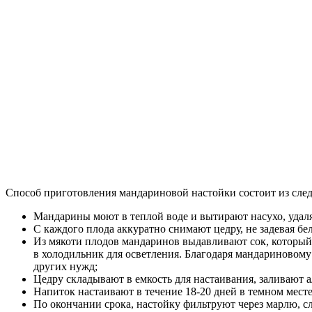
Способ приготовления мандариновой настойки состоит из сле
Мандарины моют в теплой воде и вытирают насухо, удаля
С каждого плода аккуратно снимают цедру, не задевая бе
Из мякоти плодов мандаринов выдавливают сок, который 
в холодильник для осветления. Благодаря мандариновому 
других нужд;
Цедру складывают в емкость для настаивания, заливают
Напиток настаивают в течение 18-20 дней в темном месте
По окончании срока, настойку фильтруют через марлю, с