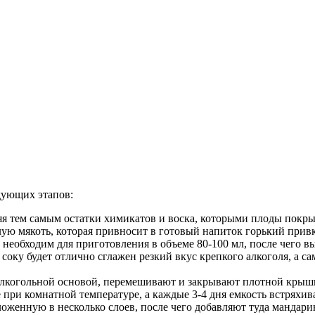
дующих этапов:
я тем самым остатки химикатов и воска, которыми плоды покры
лую мякоть, которая привносит в готовый напиток горький привк
необходим для приготовления в объеме 80-100 мл, после чего вы
соку будет отлично сглажен резкий вкус крепкого алкоголя, а с
 алкогольной основой, перемешивают и закрывают плотной крыш
 при комнатной температуре, а каждые 3-4 дня емкость встряхив
ложенную в несколько слоев, после чего добавляют туда мандари