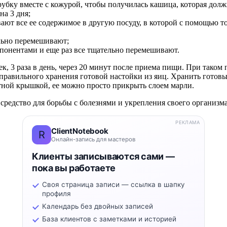
бку вместе с кожурой, чтобы получилась кашица, которая долж
на 3 дня;
ивают все ее содержимое в другую посуду, в которой с помощью
льно перемешивают;
понентами и еще раз все тщательно перемешивают.
ек, 3 раза в день, через 20 минут после приема пищи. При тако
авильного хранения готовой настойки из яиц. Хранить готовый
отной крышкой, ее можно просто прикрыть слоем марли.
средство для борьбы с болезнями и укрепления своего организм
РЕКЛАМА
ClientNotebook
R
Онлайн-запись для мастеров
Клиенты записываются сами —
пока вы работаете
Своя страница записи — ссылка в шапку
профиля
Календарь без двойных записей
База клиентов с заметками и историей