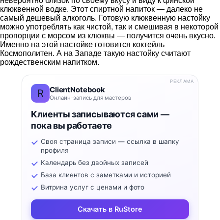
невероятно близок по своему вкусу и виду к финской
клюквенной водке. Этот спиртной напиток — далеко не
самый дешевый алкоголь. Готовую клюквенную настойку
можно употреблять как чистой, так и смешивая в некоторой
пропорции с морсом из клюквы — получится очень вкусно.
Именно на этой настойке готовится коктейль
Космополитен. А на Западе такую настойку считают
рождественским напитком.
РЕКЛАМА
ClientNotebook
R
Онлайн-запись для мастеров
Клиенты записываются сами —
пока вы работаете
Своя страница записи — ссылка в шапку
профиля
Календарь без двойных записей
База клиентов с заметками и историей
Витрина услуг с ценами и фото
Скачать в RuStore