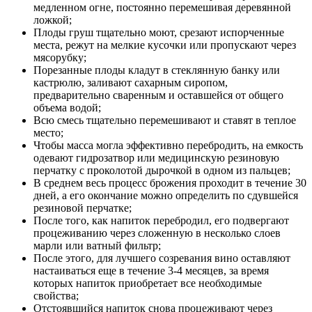
медленном огне, постоянно перемешивая деревянной
ложкой;
Плоды груш тщательно моют, срезают испорченные
места, режут на мелкие кусочки или пропускают через
мясорубку;
Порезанные плоды кладут в стеклянную банку или
кастрюлю, заливают сахарным сиропом,
предварительно сваренным и оставшейся от общего
объема водой;
Всю смесь тщательно перемешивают и ставят в теплое
место;
Чтобы масса могла эффективно перебродить, на емкость
одевают гидрозатвор или медицинскую резиновую
перчатку с проколотой дырочкой в одном из пальцев;
В среднем весь процесс брожения проходит в течение 30
дней, а его окончание можно определить по сдувшейся
резиновой перчатке;
После того, как напиток перебродил, его подвергают
процеживанию через сложенную в несколько слоев
марли или ватный фильтр;
После этого, для лучшего созревания вино оставляют
настаиваться еще в течение 3-4 месяцев, за время
которых напиток приобретает все необходимые
свойства;
Отстоявшийся напиток снова процеживают через