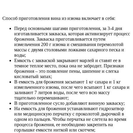
Способ приготовления вина из изюма включает в себя:
Перед основными шагами приготовления, за 3-4 дня
изготавливается закваска, которая активизирует процесс
брожения. Закваска приготавливается путем
измельчения 200 г изюма и смешивания перемолотой
массы с двумя столовыми ложками сахарного песка и
воды;
Емкость с закваской закрывают марлей и ставят ее в
темное теплое место, пока она не забродит. Признаки
брожения – это появление пены, шипение и слегка
кисловатый запах;
В емкость для брожения засыпают 1 кг сахара и 1 кг
измельченного изюма, после чего всыпают 1 кг сахара и
заливают 7 литров воды, после чего всю массу
тщательно перемешивают;
В приготовленное сусло добавляют винную закваску;
На емкость для брожения устанавливают гидрозатвор
или медицинскую перчатку с проколотой дырочкой в
одном из пальцев. Чтобы перчатка не слетела во время
процесса брожения, ее необходимо закрепить на
горлышке емкости ниткой или скотчем;