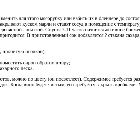
менить для этого мясорубку или взбить их в блендере до состо
у накрывают куском марли и ставят сосуд в помещение с темпера
 деревянной лопаткой. Спустя 7-11 часов начнется активное бро
игодится. В приготовленный сок добавляется ? стакана сахара, 
у, пробитую иголкой);
 поместить сироп обратно в тару;
ахарного песка.
тов, можно по цвету (он посветлеет). Содержимое требуется разл
ок. Когда вино будет чистым, его требуется закрыть пробками. Х