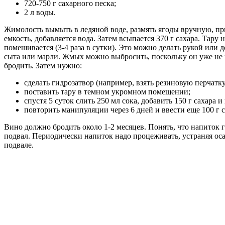
720-750 г сахарного песка;
2 л воды.
Жимолость вымыть в ледяной воде, размять ягоды вручную, при
емкость, добавляется вода. Затем всыпается 370 г сахара. Тар
помешивается (3-4 раза в сутки). Это можно делать рукой или
сыта или марли. Жмых можно выбросить, поскольку он уже не пр
бродить. Затем нужно:
сделать гидрозатвор (например, взять резиновую перчатк
поставить тару в темном укромном помещении;
спустя 5 суток слить 250 мл сока, добавить 150 г сахара и
повторить манипуляции через 6 дней и ввести еще 100 г с
Вино должно бродить около 1-2 месяцев. Понять, что напиток го
подвал. Периодически напиток надо процеживать, устраняя осад
подвале.