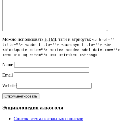
Можно использовать
HTML
тэги и атрибуты:
<a href=""
title=""> <abbr title=""> <acronym title=""> <b>
<blockquote cite=""> <cite> <code> <del datetime="">
<em> <i> <q cite=""> <s> <strike> <strong>
Name
Email
Website
Энциклопедия алкоголя
Список всех алкогольных напитков