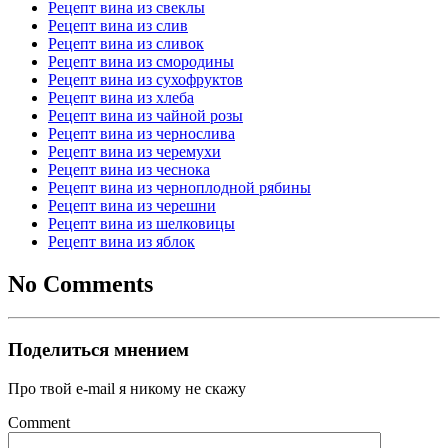
Рецепт вина из свеклы
Рецепт вина из слив
Рецепт вина из сливок
Рецепт вина из смородины
Рецепт вина из сухофруктов
Рецепт вина из хлеба
Рецепт вина из чайной розы
Рецепт вина из чернослива
Рецепт вина из черемухи
Рецепт вина из чеснока
Рецепт вина из черноплодной рябины
Рецепт вина из черешни
Рецепт вина из шелковицы
Рецепт вина из яблок
No Comments
Поделиться мнением
Про твой e-mail я никому не скажу
Comment