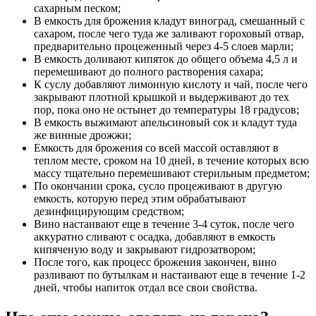
сахарным песком;
В емкость для брожения кладут виноград, смешанный с
сахаром, после чего туда же заливают гороховый отвар,
предварительно процеженный через 4-5 слоев марли;
В емкость доливают кипяток до общего объема 4,5 л и
перемешивают до полного растворения сахара;
К суслу добавляют лимонную кислоту и чай, после чего
закрывают плотной крышкой и выдерживают до тех
пор, пока оно не остынет до температуры 18 градусов;
В емкость выжимают апельсиновый сок и кладут туда
же винные дрожжи;
Емкость для брожения со всей массой оставляют в
теплом месте, сроком на 10 дней, в течение которых всю
массу тщательно перемешивают стерильным предметом;
По окончании срока, сусло процеживают в другую
емкость, которую перед этим обрабатывают
дезинфицирующим средством;
Вино настаивают еще в течение 3-4 суток, после чего
аккуратно сливают с осадка, добавляют в емкость
кипяченую воду и закрывают гидрозатвором;
После того, как процесс брожения закончен, вино
разливают по бутылкам и настаивают еще в течение 1-2
дней, чтобы напиток отдал все свои свойства.