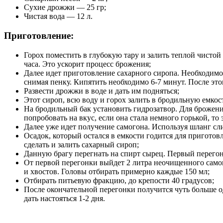
Сухие дрожжи — 25 гр;
Чистая вода — 12 л.
Приготовление:
Горох поместить в глубокую тару и залить теплой чистой
часа. Это ускорит процесс брожения;
Далее идет приготовление сахарного сиропа. Необходимо 
снимая пенку. Кипятить необходимо 6-7 минут. После это
Развести дрожжи в воде и дать им подняться;
Этот сироп, всю воду и горох залить в бродильную емкост
На бродильный бак установить гидрозатвор. Для брожени
попробовать на вкус, если она стала немного горькой, то э
Далее уже идет получение самогона. Используя шланг слит
Осадок, который остался в емкости годится для приготов
сделать и залить сахарный сироп;
Данную брагу перегнать на спирт сырец. Первый перегон
От первой перегонки выйдет 2 литра неочищенного самог
и хвостов. Головы отбирать примерно каждые 150 мл;
Отбирать питьевую фракцию, до крепости 40 градусов;
После окончательной перегонки получится чуть больше о
дать настояться 1-2 дня.