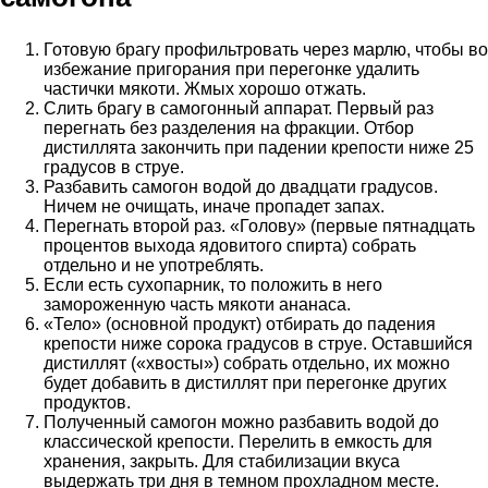
Готовую брагу профильтровать через марлю, чтобы во
избежание пригорания при перегонке удалить
частички мякоти. Жмых хорошо отжать.
Слить брагу в самогонный аппарат. Первый раз
перегнать без разделения на фракции. Отбор
дистиллята закончить при падении крепости ниже 25
градусов в струе.
Разбавить самогон водой до двадцати градусов.
Ничем не очищать, иначе пропадет запах.
Перегнать второй раз. «Голову» (первые пятнадцать
процентов выхода ядовитого спирта) собрать
отдельно и не употреблять.
Если есть сухопарник, то положить в него
замороженную часть мякоти ананаса.
«Тело» (основной продукт) отбирать до падения
крепости ниже сорока градусов в струе. Оставшийся
дистиллят («хвосты») собрать отдельно, их можно
будет добавить в дистиллят при перегонке других
продуктов.
Полученный самогон можно разбавить водой до
классической крепости. Перелить в емкость для
хранения, закрыть. Для стабилизации вкуса
выдержать три дня в темном прохладном месте.