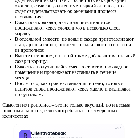
будет изменять свой цвет. После того, как срок будет
окончен, самогон должен иметь яркий оттенок, что
будет свидетельствовать об окончании процесса
настаивания;
Емкость открывают, а отстоявшийся напиток
процеживают через сложенную в несколько слоев
марлю;
В отдельной емкости, из воды и сахара приготавливают
стандартный сироп, после чего выливают его в настой
из прополиса;
Вместе с сиропом, в настой также добавляют ванильный
сахар и корицу;
Емкость с получившейся смесью ставят в прохладное
помещение и продолжают настаивать в течение 1
месяца;
После того, как срок настаивания истечет, готовый
напиток снова процеживают через марлю и разливают
по бутылкам.
Самогон из прополиса – это не только вкусный, но и весьма
полезный напиток, если употреблять его в умеренных
количествах.
РЕКЛАМА
ClientNotebook
R