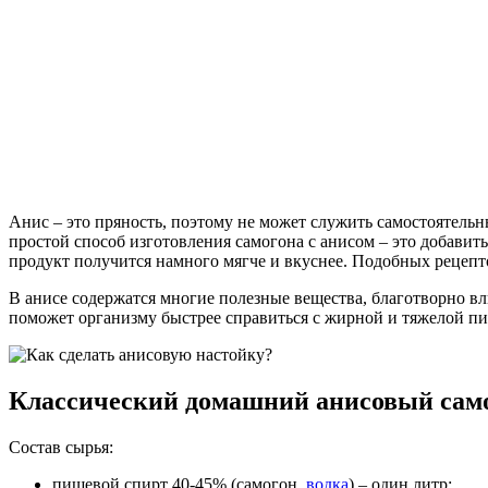
Анис – это пряность, поэтому не может служить самостоятель
простой способ изготовления самогона с анисом – это добавить
продукт получится намного мягче и вкуснее. Подобных рецепт
В анисе содержатся многие полезные вещества, благотворно в
поможет организму быстрее справиться с жирной и тяжелой п
Классический домашний анисовый сам
Состав сырья:
пищевой спирт 40-45% (самогон,
водка
) – один литр;