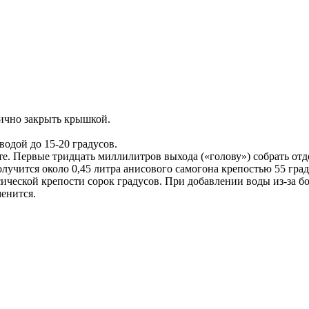
тично закрыть крышкой.
водой до 15-20 градусов.
. Первые тридцать миллилитров выхода («голову») собрать отде
олучится около 0,45 литра анисового самогона крепостью 55 град
ической крепости сорок градусов. При добавлении воды из-за б
менится.