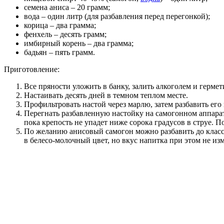
семена аниса – 20 грамм;
вода – один литр (для разбавления перед перегонкой);
корица – два грамма;
фенхель – десять грамм;
имбирный корень – два грамма;
бадьян – пять грамм.
Приготовление:
Все пряности уложить в банку, залить алкоголем и герме
Настаивать десять дней в темном теплом месте.
Профильтровать настой через марлю, затем разбавить его 
Перегнать разбавленную настойку на самогонном аппарате
пока крепость не упадет ниже сорока градусов в струе. П
По желанию анисовый самогон можно разбавить до класс
в белесо-молочный цвет, но вкус напитка при этом не из