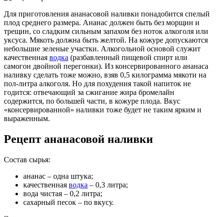
Для приготовления ананасовой наливки понадобится спелый
плод среднего размера. Ананас должен быть без морщин и
трещин, со сладким сильным запахом без ноток алкоголя или
уксуса. Мякоть должна быть желтой. На кожуре допускаются
небольшие зеленые участки. Алкогольной основой служит
качественная
водка
(разбавленный пищевой спирт или
самогон двойной перегонки). Из консервированного ананаса
наливку сделать тоже можно, взяв 0,5 килограмма мякоти на
пол-литра алкоголя. Но для похудения такой напиток не
годится: отвечающий за сжигание жира бромелайн
содержится, по большей части, в кожуре плода. Вкус
«консервированной» наливки тоже будет не таким ярким и
выраженным.
Рецепт ананасовой наливки
Состав сырья:
ананас – одна штука;
качественная
водка
– 0,3 литра;
вода чистая – 0,2 литра;
сахарный песок – по вкусу.