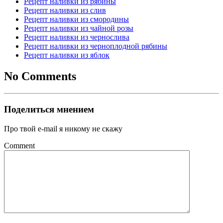
Рецепт наливки из рябины
Рецепт наливки из слив
Рецепт наливки из смородины
Рецепт наливки из чайной розы
Рецепт наливки из чернослива
Рецепт наливки из черноплодной рябины
Рецепт наливки из яблок
No Comments
Поделиться мнением
Про твой e-mail я никому не скажу
Comment