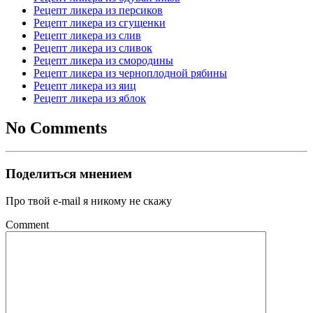
Рецепт ликера из персиков
Рецепт ликера из сгущенки
Рецепт ликера из слив
Рецепт ликера из сливок
Рецепт ликера из смородины
Рецепт ликера из черноплодной рябины
Рецепт ликера из яиц
Рецепт ликера из яблок
No Comments
Поделиться мнением
Про твой e-mail я никому не скажу
Comment