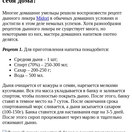
себя дома?
Многие домашние умельцы решили воспроизвести рецепт
дынного ликера
Midori
в обычных домашних условиях и
достигли в этом деле немалых успехов. Хотя разнообразия
рецептов дынного ликера не существует много, но
некоторыми из них, мастера домашних напитков охотно
делятся.
Рецепт 1.
Для приготовления напитка понадобится:
Средняя дыня – 1 шт;
Спирт (70%) – 250-300 мл;
Сахар – 200-250 г;
Вода – 500 мл.
Дыня очищается от кожуры и семян, нарезается мелкими
кусочками. Вся эта масса укладывается в банку и заливается
спиртом, чтобы полностью покрыть дыню. После этого, банку
ставят в темное место на 7 суток. После окончания срока
спиртованный морс сливается, а дыня засыпается сахаром
(100-150г). Банка ставится для настаивания еще на 3-5 дней.
После этого сироп процеживают через марлю и тщательно
отжимают дыню.