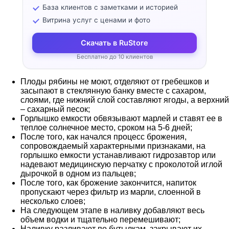
База клиентов с заметками и историей
Витрина услуг с ценами и фото
Скачать в RuStore
Бесплатно до 10 клиентов
Плоды рябины не моют, отделяют от гребешков и
засыпают в стеклянную банку вместе с сахаром,
слоями, где нижний слой составляют ягоды, а верхний
– сахарный песок;
Горлышко емкости обвязывают марлей и ставят ее в
теплое солнечное место, сроком на 5-6 дней;
После того, как начался процесс брожения,
сопровождаемый характерными признаками, на
горлышко емкости устанавливают гидрозавтор или
надевают медицинскую перчатку с проколотой иглой
дырочкой в одном из пальцев;
После того, как брожение закончится, напиток
пропускают через фильтр из марли, слоенной в
несколько слоев;
На следующем этапе в наливку добавляют весь
объем водки и тщательно перемешивают;
Наливку разливают по бутылкам, закрывают их