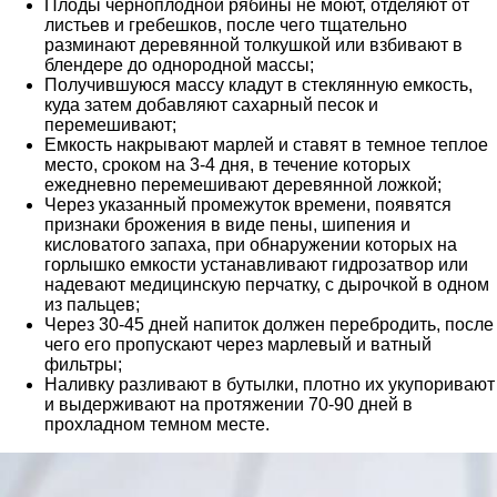
Плоды черноплодной рябины не моют, отделяют от
листьев и гребешков, после чего тщательно
разминают деревянной толкушкой или взбивают в
блендере до однородной массы;
Получившуюся массу кладут в стеклянную емкость,
куда затем добавляют сахарный песок и
перемешивают;
Емкость накрывают марлей и ставят в темное теплое
место, сроком на 3-4 дня, в течение которых
ежедневно перемешивают деревянной ложкой;
Через указанный промежуток времени, появятся
признаки брожения в виде пены, шипения и
кисловатого запаха, при обнаружении которых на
горлышко емкости устанавливают гидрозатвор или
надевают медицинскую перчатку, с дырочкой в одном
из пальцев;
Через 30-45 дней напиток должен перебродить, после
чего его пропускают через марлевый и ватный
фильтры;
Наливку разливают в бутылки, плотно их укупоривают
и выдерживают на протяжении 70-90 дней в
прохладном темном месте.