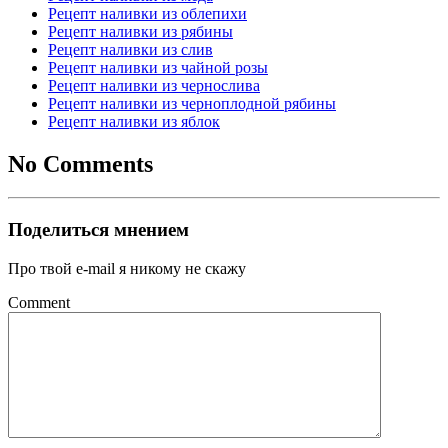
Рецепт наливки из облепихи
Рецепт наливки из рябины
Рецепт наливки из слив
Рецепт наливки из чайной розы
Рецепт наливки из чернослива
Рецепт наливки из черноплодной рябины
Рецепт наливки из яблок
No Comments
Поделиться мнением
Про твой e-mail я никому не скажу
Comment