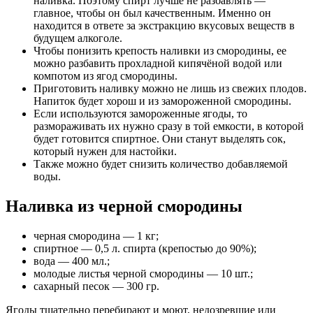
наливка. Поэтому спирт лучше не разбавлять —
главное, чтобы он был качественным. Именно он
находится в ответе за экстракцию вкусовых веществ в
будущем алкоголе.
Чтобы понизить крепость наливки из смородины, ее
можно разбавить прохладной кипячёной водой или
компотом из ягод смородины.
Приготовить наливку можно не лишь из свежих плодов.
Напиток будет хорош и из замороженной смородины.
Если используются замороженные ягоды, то
размораживать их нужно сразу в той емкости, в которой
будет готовится спиртное. Они станут выделять сок,
который нужен для настойки.
Также можно будет снизить количество добавляемой
воды.
Наливка из черной смородины
черная смородина — 1 кг;
спиртное — 0,5 л. спирта (крепостью до 90%);
вода — 400 мл.;
молодые листья черной смородины — 10 шт.;
сахарный песок — 300 гр.
Ягоды тщательно перебирают и моют, недозревшие или