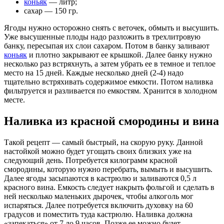
коньяк
— литр;
сахар — 150 гр.
Ягоды нужно осторожно снять с веточек, обмыть и высушить.
Уже высушенные плоды надо разложить в трехлитровую
банку, пересыпая их слои сахаром. Потом в банку заливают
коньяк
и плотно закрывают ее крышкой. Далее банку нужно
несколько раз встряхнуть, а затем убрать ее в темное и теплое
место на 15 дней. Каждые несколько дней (2-4) надо
тщательно встряхивать содержимое емкости. Потом наливка
фильтруется и разливается по емкостям. Хранится в холодном
месте.
Наливка из красной смородины и вина
Такой рецепт — самый быстрый, на скорую руку. Данной
настойкой можно будет угощать своих близких уже на
следующий день. Потребуется килограмм красной
смородины, которую нужно перебрать, вымыть и высушить.
Далее ягоды засыпаются в кастрюлю и заливаются 0,5 л
красного вина. Емкость следует накрыть фольгой и сделать в
ней несколько маленьких дырочек, чтобы алкоголь мог
испаряться. Далее потребуется включить духовку на 60
градусов и поместить туда кастрюлю. Наливка должна
«запекаться» от 7 до 9 часов. Позже ее можно будет