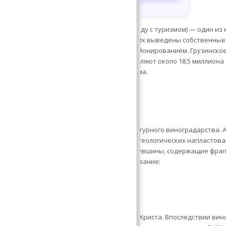
Бесплатно до 10 клиентов
давние традиции. Производство вина (наряду с туризмом) — один из
 Виноматериал грузины не закупают — у них выведены собственны
тающие в соответствии с естественным районированием. Грузинско
мира. В среднем экспортные объемы составляют около 18,5 миллиона
стан и Украину приходится 73% этого объема.
ких вин
тран, признанных историками родиной культурного виноградарства. 
печатки виноградных листьев в древних геологических напластова
 бронзовой эпохи, там были обнаружены кувшины, содержащие фра
же было найдено винодельческое оборудование:
яные сосуды.
 датируются IX-X столетиями до рождения Христа. Впоследствии ви