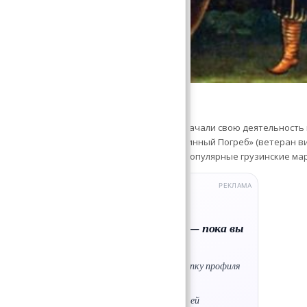
ки и бренды
 ныне производителей грузинского вина начали свою деятельность в
выделить «Вазиани Компани», «Телавский Винный Погреб» (ветеран в
» и «Тифлисский Винный Погреб». А вот самые популярные грузинские ма
РЕКЛАМА
ClientNotebook
R
Онлайн-запись для мастеров
Клиенты записываются сами — пока вы
работаете
Своя страница записи — ссылка в шапку профиля
Календарь без двойных записей
База клиентов с заметками и историей