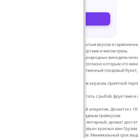
Витрина услуг с ценами и фото
Скачать в RuStore
Бесплатно до 10 клиентов
ное полусладкое вино, обладающее бархатистым вкусом и гармоничн
и с 1942 года. Сочетается с фруктами, десертами и мясом гриль.
 полусладкое, постоянный победитель международных винодельчески
твуют малиновые оттенки. Есть сведения, согласно которым это вин
но, которым грузины гордятся с 1886 года. Отменный плодовый букет,
вино, характеризующееся темно-гранатовым окрасом, приятной терп
 Сочетается с жирными блюдами.
лый полусухой продукт рекомендуется сочетать с рыбой, фруктами и 
ый, вкус мягкий, аромат нежный.
, гармоничный вкус, плодовые тона. Хороший аперитив. Делается с 197
олусладкое, обладает оригинальным шоколадным привкусом.
 сухое, известно с 1948 года. Цвет золотисто-янтарный, аромат дост
натовый напиток, считается одним из «топовых» красных вин Грузии
остоинство — сбалансированное послевкусие. Минимальный срок выд