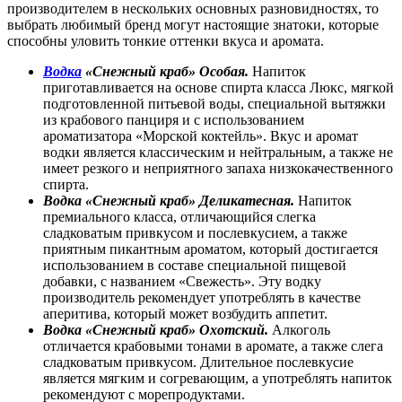
производителем в нескольких основных разновидностях, то
выбрать любимый бренд могут настоящие знатоки, которые
способны уловить тонкие оттенки вкуса и аромата.
Водка
«Снежный краб» Особая.
Напиток
приготавливается на основе спирта класса Люкс, мягкой
подготовленной питьевой воды, специальной вытяжки
из крабового панциря и с использованием
ароматизатора «Морской коктейль». Вкус и аромат
водки является классическим и нейтральным, а также не
имеет резкого и неприятного запаха низкокачественного
спирта.
Водка «Снежный краб» Деликатесная.
Напиток
премиального класса, отличающийся слегка
сладковатым привкусом и послевкусием, а также
приятным пикантным ароматом, который достигается
использованием в составе специальной пищевой
добавки, с названием «Свежесть». Эту водку
производитель рекомендует употреблять в качестве
аперитива, который может возбудить аппетит.
Водка «Снежный краб» Охотский.
Алкоголь
отличается крабовыми тонами в аромате, а также слега
сладковатым привкусом. Длительное послевкусие
является мягким и согревающим, а употреблять напиток
рекомендуют с морепродуктами.