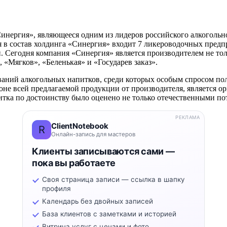
нергия», являющееся одним из лидеров российского алкогольно
я в состав холдинга «Синергия» входит 7 ликероводочных предп
 Сегодня компания «Синергия» является производителем не тол
 «Мягков», «Беленькая» и «Государев заказ».
ваний алкогольных напитков, среди которых особым спросом пол
не всей предлагаемой продукции от производителя, является ор
итка по достоинству было оценено не только отечественными по
РЕКЛАМА
ClientNotebook
R
Онлайн-запись для мастеров
Клиенты записываются сами —
пока вы работаете
Своя страница записи — ссылка в шапку
профиля
Календарь без двойных записей
База клиентов с заметками и историей
Витрина услуг с ценами и фото