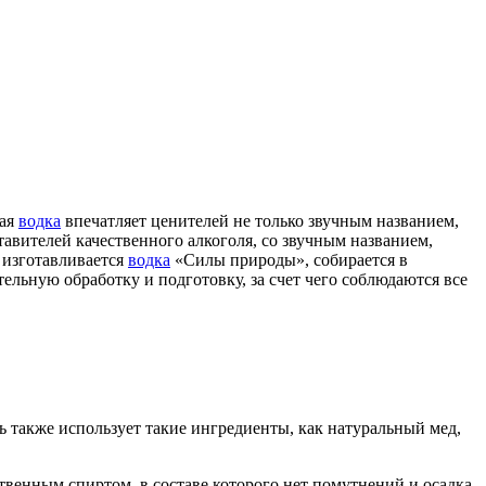
кая
водка
впечатляет ценителей не только звучным названием,
авителей качественного алкоголя, со звучным названием,
 изготавливается
водка
«Силы природы», собирается в
ельную обработку и подготовку, за счет чего соблюдаются все
 также использует такие ингредиенты, как натуральный мед,
твенным спиртом, в составе которого нет помутнений и осадка.