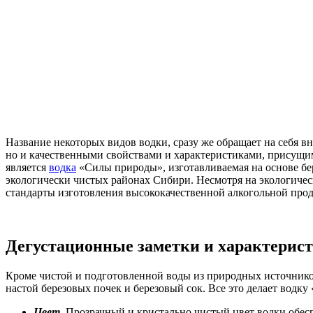
Название некоторых видов водки, сразу же обращает на себя в
но и качественными свойствами и характеристиками, присущим
является
водка
«Силы природы», изготавливаемая на основе бер
экологически чистых районах Сибири. Несмотря на экологическ
стандарты изготовления высококачественной алкогольной про
Дегустационные заметки и характерис
Кроме чистой и подготовленной воды из природных источников
настой березовых почек и березовый сок. Все это делает водк
Цвет.
Прозрачный и кристально чистый цвет водки обеспе