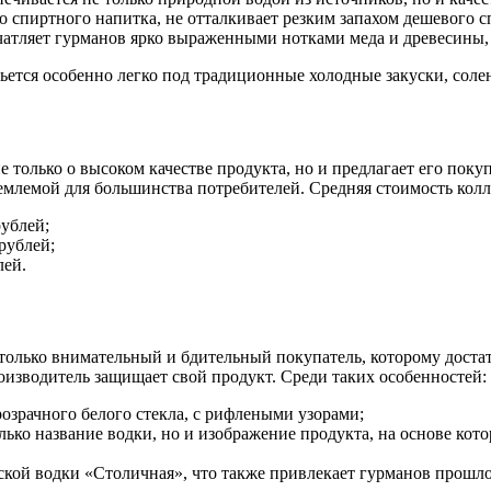
спиртного напитка, не отталкивает резким запахом дешевого спи
атляет гурманов ярко выраженными нотками меда и древесины, 
ьется особенно легко под традиционные холодные закуски, соле
 только о высоком качестве продукта, но и предлагает его поку
иемлемой для большинства потребителей. Средняя стоимость кол
рублей;
рублей;
лей.
олько внимательный и бдительный покупатель, которому доста
оизводитель защищает свой продукт. Среди таких особенностей:
озрачного белого стекла, с рифлеными узорами;
лько название водки, но и изображение продукта, на основе ко
ской водки «Столичная», что также привлекает гурманов прошло