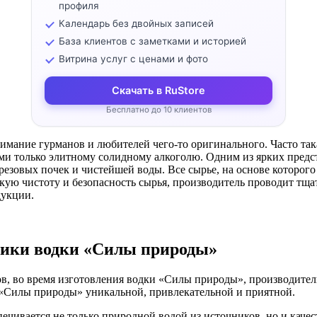
профиля
Календарь без двойных записей
База клиентов с заметками и историей
Витрина услуг с ценами и фото
Скачать в RuStore
Бесплатно до 10 клиентов
нимание гурманов и любителей чего-то оригинального. Часто та
и только элитному солидному алкоголю. Одним из ярких предст
езовых почек и чистейшей воды. Все сырье, на основе которого
ую чистоту и безопасность сырья, производитель проводит тщат
дукции.
тики водки «Силы природы»
, во время изготовления водки «Силы природы», производитель
у «Силы природы» уникальной, привлекательной и приятной.
чивается не только природной водой из источников, но и качес