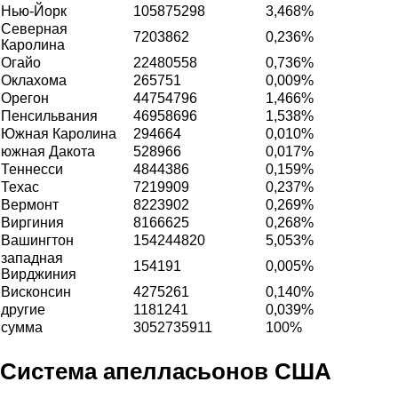
Нью-Йорк
105875298
3,468%
Северная
7203862
0,236%
Каролина
Огайо
22480558
0,736%
Оклахома
265751
0,009%
Орегон
44754796
1,466%
Пенсильвания
46958696
1,538%
Южная Каролина
294664
0,010%
южная Дакота
528966
0,017%
Теннесси
4844386
0,159%
Техас
7219909
0,237%
Вермонт
8223902
0,269%
Виргиния
8166625
0,268%
Вашингтон
154244820
5,053%
западная
154191
0,005%
Вирджиния
Висконсин
4275261
0,140%
другие
1181241
0,039%
сумма
3052735911
100%
Система апелласьонов США