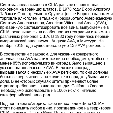
Система апелласьонов в США раньше основывалась в
основном на границах штатов. В 1978 году Бюро Алкоголя,
Табака и Огнестрельного Оружия (ныне Бюро по налогам и
торговле алкоголем и табаком) разработало Американскую
Систему Апелласьонов, American Viticultural Areas (AVA),
призванную систематизировать все вина, выпускаемые в
США, основываясь на особенностях географии и климата
различных регионов США. В 1980 году появилась первый
американский апелласьон, Augusta AVA, в Миссури. На
ноябрь 2018 года существовало уже 139 AVA регионов.
В соответствии с законом, для указания конкретного
апелласьона AVA на этикетке вина необходимо, чтобы не
менее 85% используемого винограда было выращено в
указанном апелласьоне AVA. Если же виноград
выращивался с нескольких AVA регионах, то они должны
бытьв се перечислены на этикетке в порядке убывания их
доли. В некоторых случаях штаты применяют более
строгие требования, в частности, для California Oregon
необходимо использовать на 100% исключительно
калифорнийский виноград.
Под понятием «Американское вино», или «Вино США»
стоит понимать любое вино, произведенное на территории
США, включая Пуэрто-Рико. Простые столовые вина,