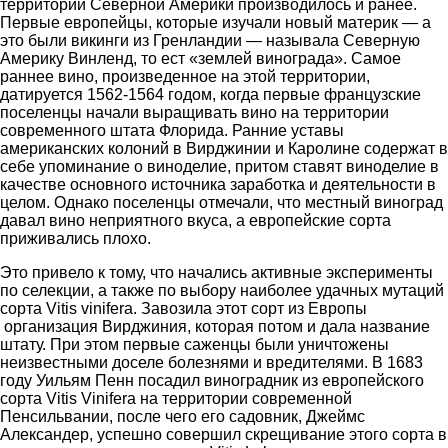
территории Северной Америки производилось и ранее.
Первые европейцы, которые изучали новый материк — а
это были викинги из Гренландии — называла Северную
Америку Винленд, то ест «землей винограда». Самое
раннее вино, произведенное на этой территории,
датируется 1562-1564 годом, когда первые французские
поселенцы начали выращивать вино на территории
современного штата Флорида. Ранние уставы
американских колоний в Вирджинии и Каролине содержат в
себе упоминание о виноделие, притом ставят виноделие в
качестве основного источника заработка и деятельности в
целом. Однако поселенцы отмечали, что местный виноград
давал вино неприятного вкуса, а европейские сорта
приживались плохо.
Это привело к тому, что начались активные эксперименты
по селекции, а также по выбору наиболее удачных мутаций
сорта Vitis vinifera. Завозила этот сорт из Европы
организация Вирджиния, которая потом и дала название
штату. При этом первые саженцы были уничтожены
неизвестными доселе болезнями и вредителями. В 1683
году Уильям Пенн посадил виноградник из европейского
сорта Vitis Vinifera на территории современной
Пенсильвании, после чего его садовник, Джеймс
Александер, успешно совершил скрещивание этого сорта в