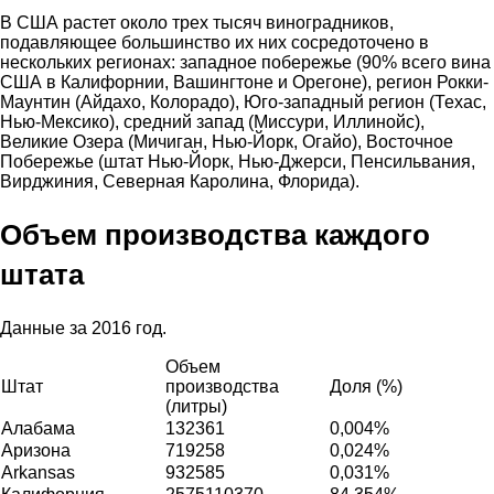
В США растет около трех тысяч виноградников,
подавляющее большинство их них сосредоточено в
нескольких регионах: западное побережье (90% всего вина
США в Калифорнии, Вашингтоне и Орегоне), регион Рокки-
Маунтин (Айдахо, Колорадо), Юго-западный регион (Техас,
Нью-Мексико), средний запад (Миссури, Иллинойс),
Великие Озера (Мичиган, Нью-Йорк, Огайо), Восточное
Побережье (штат Нью-Йорк, Нью-Джерси, Пенсильвания,
Вирджиния, Северная Каролина, Флорида).
Объем производства каждого
штата
Данные за 2016 год.
Объем
Штат
производства
Доля (%)
(литры)
Алабама
132361
0,004%
Аризона
719258
0,024%
Arkansas
932585
0,031%