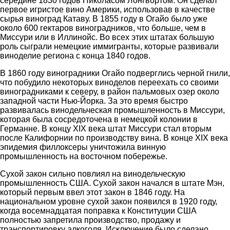
середине 1830 годов Николасом Лонгвортом. Он сделал
первое игристое вино Америки, использовав в качестве
сырья виноград Катаву. В 1855 году в Огайо было уже
около 600 гектаров виноградников, что больше, чем в
Миссури или в Иллинойс. Во всех этих штатах большую
роль сыграли немецкие иммигранты, которые развивали
виноделие региона с конца 1840 годов.
В 1860 году виноградники Огайо подверглись черной гнили,
что побудило некоторых виноделов переехать со своими
виноградниками к северу, в район пальмовых озер около
западной части Нью-Йорка. За это время быстро
развивалась винодельческая промышленность в Миссури,
которая была сосредоточена в немецкой колонии в
Германне. В концу XIX века штат Миссури стал вторым
после Калифорнии по производству вина. В конце XIX века
эпидемия филлоксеры уничтожила винную
промышленность на восточном побережье.
Сухой закон сильно повлиял на винодельческую
промышленность США. Сухой закон начался в штате Мэн,
который первым ввел этот закон в 1846 году. На
национальном уровне сухой закон появился в 1920 году,
когда восемнадцатая поправка к Конституции США
полностью запретила производство, продажу и
транспортировку алкоголя. Исключение было сделано