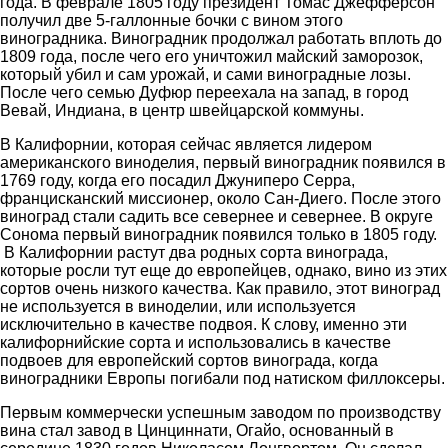
года. В феврале 1805 году президент Томас Джефферсон
получил две 5-галлонные бочки с вином этого
виноградника. Виноградник продолжал работать вплоть до
1809 года, после чего его уничтожил майский заморозок,
который убил и сам урожай, и сами виноградные лозы.
После чего семью Дуфюр переехала на запад, в город
Вевай, Индиана, в центр швейцарской коммуны.
В Калифорнии, которая сейчас является лидером
американского виноделия, первый виноградник появился в
1769 году, когда его посадил Джуниперо Серра,
францисканский миссионер, около Сан-Диего. После этого
виноград стали садить все севернее и севернее. В округе
Сонома первый виноградник появился только в 1805 году.
В Калифорнии растут два родных сорта винограда,
которые росли тут еще до европейцев, однако, вино из этих
сортов очень низкого качества. Как правило, этот виноград
не используется в виноделии, или используется
исключительно в качестве подвоя. К слову, именно эти
калифорнийские сорта и использовались в качестве
подвоев для европейский сортов винограда, когда
виноградники Европы погибали под натиском филлоксеры.
Первым коммерчески успешным заводом по производству
вина стал завод в Цинциннати, Огайо, основанный в