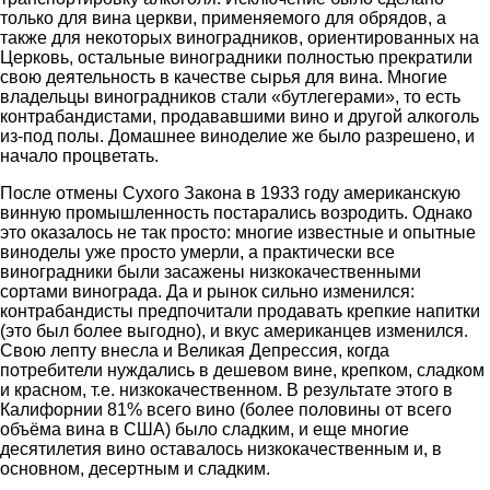
только для вина церкви, применяемого для обрядов, а
также для некоторых виноградников, ориентированных на
Церковь, остальные виноградники полностью прекратили
свою деятельность в качестве сырья для вина. Многие
владельцы виноградников стали «бутлегерами», то есть
контрабандистами, продававшими вино и другой алкоголь
из-под полы. Домашнее виноделие же было разрешено, и
начало процветать.
После отмены Сухого Закона в 1933 году американскую
винную промышленность постарались возродить. Однако
это оказалось не так просто: многие известные и опытные
виноделы уже просто умерли, а практически все
виноградники были засажены низкокачественными
сортами винограда. Да и рынок сильно изменился:
контрабандисты предпочитали продавать крепкие напитки
(это был более выгодно), и вкус американцев изменился.
Свою лепту внесла и Великая Депрессия, когда
потребители нуждались в дешевом вине, крепком, сладком
и красном, т.е. низкокачественном. В результате этого в
Калифорнии 81% всего вино (более половины от всего
объёма вина в США) было сладким, и еще многие
десятилетия вино оставалось низкокачественным и, в
основном, десертным и сладким.