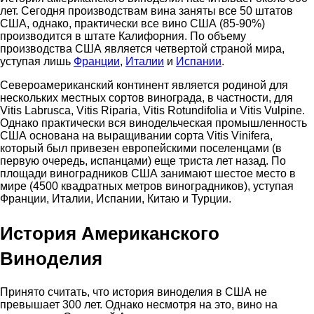
лет. Сегодня производствам вина заняты все 50 штатов
США, однако, практически все вино США (85-90%)
производится в штате Калифорния. По объему
производства США является четвертой страной мира,
уступая лишь
Франции
,
Италии
и
Испании
.
Североамериканский континент является родиной для
нескольких местных сортов винограда, в частности, для
Vitis Labrusca, Vitis Riparia, Vitis Rotundifolia и Vitis Vulpine.
Однако практически вся винодельческая промышленность
США основана на выращивании сорта Vitis Vinifera,
который был привезен европейскими поселенцами (в
первую очередь, испанцами) еще триста лет назад. По
площади виноградников США занимают шестое место в
мире (4500 квадратных метров виноградников), уступая
Франции, Италии, Испании, Китаю и Турции.
История Американского
Виноделия
Принято считать, что история виноделия в США не
превышает 300 лет. Однако несмотря на это, вино на