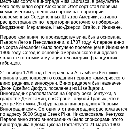
местным сортом винограда Vitis Labrusca, в результате
чего получился сорт Alexander. Этот сорт стал первым
коммерческим успешным сортом на территории
современных Соединенных Штатов Америки, активно
распространялся по территории восточного побережья,
Вирджинии, Мэриленде, Нью-Джерси, Огайо, и Индиане.
Первое компания по производству вина была основана
Пьером Лего в Пенсильвании, в 1787 году. А первое вино
из сорта Alexander было получено поселенцем в Индиане в
1806 году. Сегодня основой американского виноделия
являются потомки и мутации тех америкофранцузских
гибридов.
21 ноября 1799 года Генеральная Ассамблея Кентукки
приняла законопроект о создании первого коммерческого
виноградника и винокурни. Виноградарем был назначен
Джон Джеймс Дюфур, поселенец из Швейцарии.
Виноградник располагался на берегу реки Кентукки, в
графстве Джессамин, в «Стране Голубой Травы», что в
центре Кентукки. Дюфур назвал виноградник «Первым
Виноградником». Сегодня этот виноградник располагается
по адресу 5800 Sugar Creek Pike, Николасоваль, Кентукки.
Первое вино этого виноградника было спонсорами этого
виноградника в дома Джона Постэлтуэта 21 марта 1803