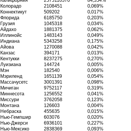
Калифорния
2575110370
84,354%
Колорадо
2108451
0,069%
Коннектикут
509202
0,017%
Флорида
6185750
0,203%
Грузия
1045318
0,034%
Айдахо
1881375
0,062%
Иллинойс
1483143
0,049%
Индиана
5343258
0,175%
Айова
1270088
0,042%
Канзас
394171
0,013%
Кентукки
8237275
0,270%
Луизиана
144724
0,005%
Мэн
182540
0,006%
Мэриленд
1651139
0,054%
Массачусетс
3001391
0,098%
Мичиган
9752117
0,319%
Миннесота
1256552
0,041%
Миссури
3762058
0,123%
Монтана
126603
0,004%
Небраска
455635
0,015%
Нью-Гемпшир
603076
0,020%
Нью-Джерси
6936101
0,227%
Нью-Мексико
2838369
0,093%