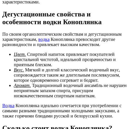
характеристиками.
Дегустационные свойства и
особенности водки Коноплянка
По своим органолептическим свойствам и дегустационным
характеристикам,
водка
Коноплянка превосходит другие
разновидности и привлекает высоким качеством.
Цвет.
Спиртной напиток привлекает покупателей
кристальной чистотой, идеальной прозрачностью и
приятным блеском.
Вкус.
Мягкий и долгий классический водочный вкус,
сопровождается таким же длительным послевкусием,
которое одновременно согревает и бодрит.
Аромат.
Традиционный водочный ансамбль не нарушен
неприятным запахом спирта, присущим
низкокачественным спиртным напиткам.
Водка
Коноплянка идеально сочетается при употреблении с
самыми разными традиционными холодными закусками, а
также горячими блюдами русской и белорусской кухни.
Сколько стоит водка Коноплянка?