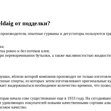
eldaig
от подделки?
т производителя, опытные гурманы и дегустаторы пользуются 
ка;
на ровно и без потеков клея;
ри переворачивании бутылки, а также маслянистостью жидкости,
евушки, вблизи которой компания производит не только изготовл
венные спирты, из которых затем изготавливают оригинальные к
олжает выдерживаться необходимое количество времени, что поз
которая начала сове существование еще в 1933 году. На сегодняшн
удивляющих покупателей новыми качественными сортами алкого
сокое качество.