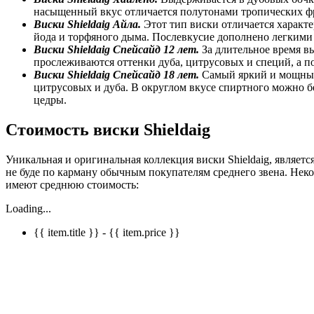
насыщенный вкус отличается полутонами тропических фр
Виски
Shieldaig
Айла.
Этот тип виски отличается характ
йода и торфяного дыма. Послевкусие дополнено легкими 
Виски
Shieldaig
Спейсайд 12 лет.
За длительное время в
прослеживаются оттенки дуба, цитрусовых и специй, а 
Виски
Shieldaig
Спейсайд 18 лет.
Самый яркий и мощный 
цитрусовых и дуба. В округлом вкусе спиртного можно б
цедры.
Стоимость виски Shieldaig
Уникальная и оригинальная коллекция виски Shieldaig, являет
не буде по карману обычным покупателям среднего звена. Неко
имеют среднюю стоимость:
Loading...
{{ item.title }} - {{ item.price }}