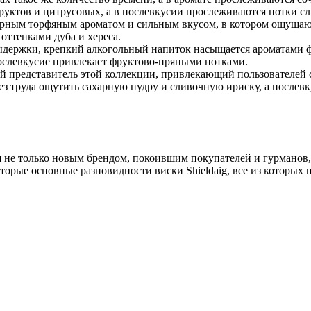
уктов и цитрусовых, а в послевкусии прослеживаются нотки с
ерным торфяным ароматом и сильным вкусом, в котором ощущаю
оттенками дуба и хереса.
ыдержки, крепкий алкогольный напиток насыщается ароматами фр
послевкусие привлекает фруктово-пряными нотками.
представитель этой коллекции, привлекающий пользователей с
ез труда ощутить сахарную пудру и сливочную ириску, а послев
ся не только новым брендом, покоившим покупателей и гурманов
торые основные разновидности виски Shieldaig, все из которых 