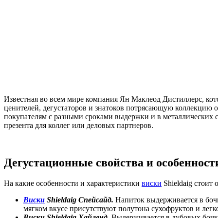
Известная во всем мире компания Ян Маклеод Дистиллерс, ко
ценителей, дегустаторов и знатоков потрясающую коллекцию 
покупателям с разными сроками выдержки и в металлических су
презента для коллег или деловых партнеров.
Дегустационные свойства и особеннос
На какие особенности и характеристики
виски
Shieldaig стоит 
Виски
Shieldaig
Спейсайд.
Напиток выдерживается в бочк
мягком вкусе присутствуют полутона сухофруктов и легко
Виски
Shieldaig
Хайленд.
Выдерживается в дубовых бочках