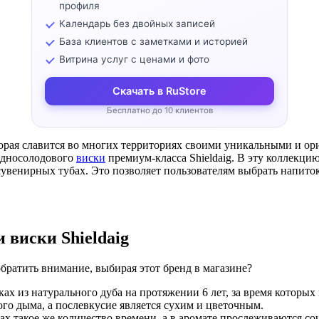
профиля
Календарь без двойных записей
База клиентов с заметками и историей
Витрина услуг с ценами и фото
Скачать в RuStore
Бесплатно до 10 клиентов
торая славится во многих территориях своими уникальными и 
односолодового
виски
премиум-класса Shieldaig. В эту коллекци
венирных тубах. Это позволяет пользователям выбрать напиток н
ти виски
Shieldaig
обратить внимание, выбирая этот бренд в магазине?
ах из натурального дуба на протяжении 6 лет, за время котор
го дыма, а послевкусие является сухим и цветочным.
 такое же количество времени, а в аромате прослеживаются соч