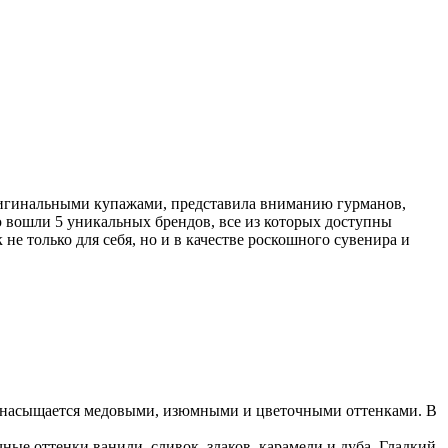
оригинальными купажами, представила вниманию гурманов,
ю вошли 5 уникальных брендов, все из которых доступны
е только для себя, но и в качестве роскошного сувенира и
ых насыщается медовыми, изюмными и цветочными оттенками. В
ные оттенки ванили, сливок, злаков, карамели и дуба. Гладкий