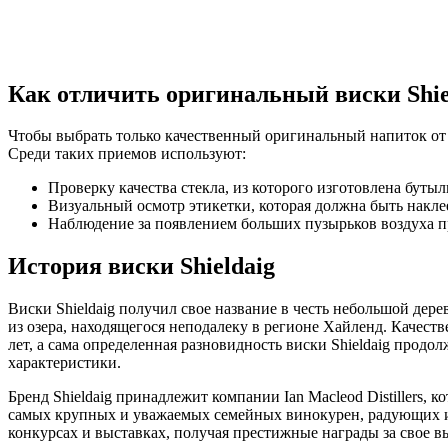
Как отличить оригинальный виски
Shi
Чтобы выбрать только качественный оригинальный напиток о
Среди таких приемов используют:
Проверку качества стекла, из которого изготовлена бутыл
Визуальный осмотр этикетки, которая должна быть наклее
Наблюдение за появлением больших пузырьков воздуха п
История виски
Shieldaig
Виски Shieldaig получил свое название в честь небольшой дер
из озера, находящегося неподалеку в регионе Хайленд. Качест
лет, а сама определенная разновидность виски Shieldaig прод
характеристики.
Бренд Shieldaig принадлежит компании Ian Macleod Distillers, 
самых крупных и уважаемых семейных винокурен, радующих и 
конкурсах и выставках, получая престижные награды за свое вы