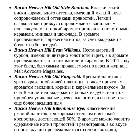
Виски
Heaven Hill Old Style Bourbon.
Классический
виски карамельного оттенка, имеющий мягкий вкус,
сопровождаемый оттенками пряностей. Легкий
сладковатый привкус сопровождается ванильным
послевкусием, а тонкий аромат приправлен полутонами
карамели, миндаля и шоколада. В аромате
прослеживается древесная нотка, за счет выдержки в
бочках из белого дуба.
Виски
Heaven Hill Evan Williams.
Нестандартный
бурбон, имеющий янтарно-золотистый цвет, а в аромате
прослеживается оттенок ванили и карамели. В 2011 году
этот бренд был самым продаваемым по версии журнала
Malt Advocate Magazines.
Виски
Heaven Hill Old Fitzgerald.
Крепкий напиток с
ярко выраженной долей пшеницы, а также приятным
ароматом гвоздики, корицы и карамельным вкусом. За
счет 8-ми летней выдержки в бочках из дуба, напиток
приобрел уникальные древесные нотки, а его цвет стал
еще более насыщенным.
Виски
Heaven Hill Rittenhouse Rye.
Классический
ржаной напиток, с янтарным оттенком и высокой
крепостью, достигающей 50%. В аромате можно уловить
сдержанные нотки пряностей и разнотравия, а во вкусе
и послевкусии прослеживаются оттенки гвоздики,