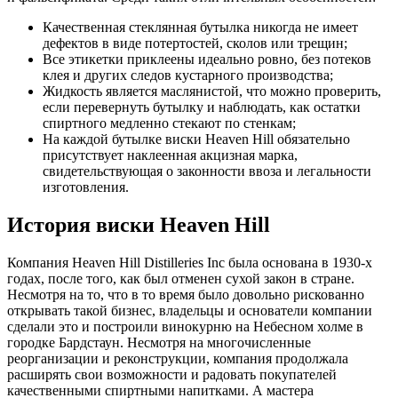
Качественная стеклянная бутылка никогда не имеет
дефектов в виде потертостей, сколов или трещин;
Все этикетки приклеены идеально ровно, без потеков
клея и других следов кустарного производства;
Жидкость является маслянистой, что можно проверить,
если перевернуть бутылку и наблюдать, как остатки
спиртного медленно стекают по стенкам;
На каждой бутылке виски Heaven Hill обязательно
присутствует наклеенная акцизная марка,
свидетельствующая о законности ввоза и легальности
изготовления.
История виски
Heaven
Hill
Компания Heaven Hill Distilleries Inc была основана в 1930-х
годах, после того, как был отменен сухой закон в стране.
Несмотря на то, что в то время было довольно рискованно
открывать такой бизнес, владельцы и основатели компании
сделали это и построили винокурню на Небесном холме в
городке Бардстаун. Несмотря на многочисленные
реорганизации и реконструкции, компания продолжала
расширять свои возможности и радовать покупателей
качественными спиртными напитками. А мастера