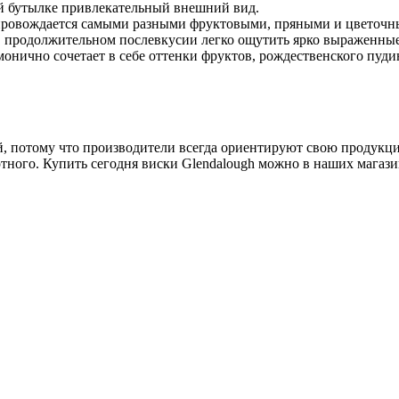
й бутылке привлекательный внешний вид.
провождается самыми разными фруктовыми, пряными и цветочны
 В продолжительном послевкусии легко ощутить ярко выраженны
нично сочетает в себе оттенки фруктов, рождественского пудинга
, потому что производители всегда ориентируют свою продукцию
ртного. Купить сегодня виски Glendalough можно в наших магаз