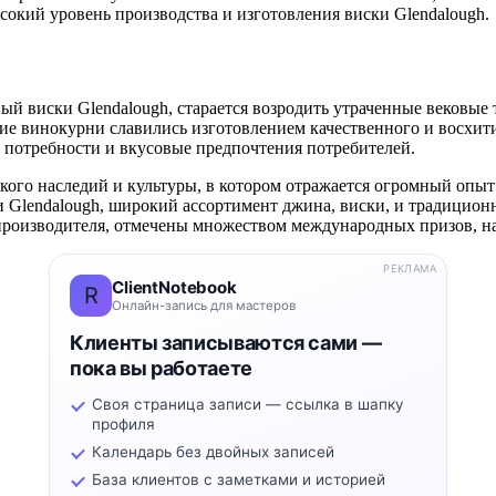
сокий уровень производства и изготовления виски Glendalough.
ый виски Glendalough, старается возродить утраченные вековые
е винокурни славились изготовлением качественного и восхитите
 потребности и вкусовые предпочтения потребителей.
ского наследий и культуры, в котором отражается огромный опы
и Glendalough, широкий ассортимент джина, виски, и традиционн
производителя, отмечены множеством международных призов, на
РЕКЛАМА
ClientNotebook
R
Онлайн-запись для мастеров
Клиенты записываются сами —
пока вы работаете
Своя страница записи — ссылка в шапку
профиля
Календарь без двойных записей
База клиентов с заметками и историей