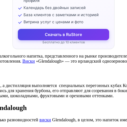
профиля
Календарь без двойных записей
База клиентов с заметками и историей
Витрина услуг с ценами и фото
Скачать в RuStore
Бесплатно до 10 клиентов
алкогольного напитка, представленного на рынке производителе
готовления.
Виски
«Glendalough» — это ирландский однозернов
ы, а дистилляция выполняется специальных перегонных кубах К
лись для хранения бурбона, его отправляют для созревания в боки
ными, шоколадными, фруктовыми и ореховыми оттенками.
ndalough
лько разновидностей
виски
Glendalough, в целом, это напиток им