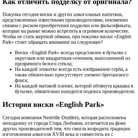
Как отличить подделку от оригинала?
Покупка сегодня виски и других алкогольных напитков,
представленных известными производителями, неизменно
связана с риском приобретения подделки или фальсификата,
которые на рынке можно встретить в огромном количестве.
Чтобы не стать жертвой обмана, при покупке виски «English
Park» стоит обращать внимание на следующее?
Виски «English Park» всегда представлен в бутылке с
округлым или квадратным сечением, выполненной из
прозрачного белого стекла;
На каждой этикетке всегда есть изображение герба, а
также обязательно присутствует элемент британского
флага;
На каждой матовой пленке, которой обтянута крышка в
бутылке, обязательно находится подпись производителя.
История виски «
English
Park
»
Сегодня компания Nestville Distillery, которая расположена
неподалеку от города Стара Любовня, отличается на фоне
других производителей тем, что смогла возродить традиции
изготовления алкоголя XVIII века и совместить их с