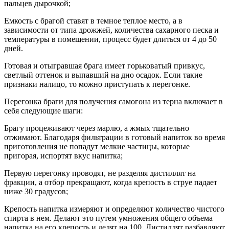
пальцев дырочкой;
Емкость с брагой ставят в темное теплое место, а в
зависимости от типа дрожжей, количества сахарного песка и
температуры в помещении, процесс будет длиться от 4 до 50
дней.
Готовая и отыгравшая брага имеет горьковатый привкус,
светлый оттенок и выпавший на дно осадок. Если такие
признаки налицо, то можно приступать к перегонке.
Перегонка браги для получения самогона из терна включает в
себя следующие шаги:
Брагу процеживают через марлю, а жмых тщательно
отжимают. Благодаря фильтрации в готовый напиток во время
приготовления не попадут мелкие частицы, которые
пригорая, испортят вкус напитка;
Первую перегонку проводят, не разделяя дистиллят на
фракции, а отбор прекращают, когда крепость в струе падает
ниже 30 градусов;
Крепость напитка измеряют и определяют количество чистого
спирта в нем. Делают это путем умножения общего объема
напитка на его крепость и делят на 100. Дистиллят разбавляют