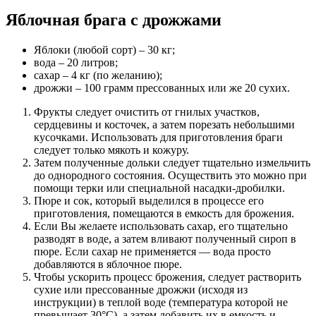
Яблочная брага с дрожжами
Яблоки (любой сорт) – 30 кг;
вода – 20 литров;
сахар – 4 кг (по желанию);
дрожжи – 100 грамм прессованных или же 20 сухих.
Фрукты следует очистить от гнилых участков,
сердцевины и косточек, а затем порезать небольшими
кусочками. Использовать для приготовления браги
следует только мякоть и кожуру.
Затем полученные дольки следует тщательно измельчить
до однородного состояния. Осуществить это можно при
помощи терки или специальной насадки-дробилки.
Пюре и сок, который выделился в процессе его
приготовления, помещаются в емкость для брожения.
Если Вы желаете использовать сахар, его тщательно
разводят в воде, а затем вливают полученный сироп в
пюре. Если сахар не применяется — вода просто
добавляются в яблочное пюре.
Чтобы ускорить процесс брожения, следует растворить
сухие или прессованные дрожжи (исходя из
инструкции) в теплой воде (температура которой не
превышает 30°C), а затем добавить их в емкость и