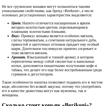
Не все грузинские коньяки могут похвалиться такими
уникальными свойствами, как бренд «Berikoni», а числе
основных дегустационных характеристик выделяются:
Цвет.
Напито отличается насыщенным и ярким
янтарно-золотистым цветом, переливающимся
плавными золотистыми бликами.
Вкус.
Привкус коньяка является особенно мягким,
слегка терпковатым, а сочетания натурального дуба,
пряностей и цветочных оттенков придает ему особый
шарм. Длительное послевкусие приятно согревает и
тоже является мягким.
Аромат.
Изысканный и тонкий аромат, в котором
переплетены между собой смолистые и ванильные
нотки, дополняется пикантными полутонами кофе и
табака, что делает его еще более востребованным среди
гурманов и дегустатором.
Такие особенности напитка позволяют подавать его в чистом
виде, абсолютно без всякой закуски, потому что употреблять
его в качестве дижестива могут как мужчины, так и
женщины.
Сколько стоит коньяк «
Berikoni
»?