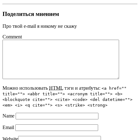
Поделиться мнением
Про твой e-mail я никому не скажу
Comment
Можно использовать
HTML
тэги и атрибуты:
<a href=""
title=""> <abbr title=""> <acronym title=""> <b>
<blockquote cite=""> <cite> <code> <del datetime="">
<em> <i> <q cite=""> <s> <strike> <strong>
Name
Email
Website