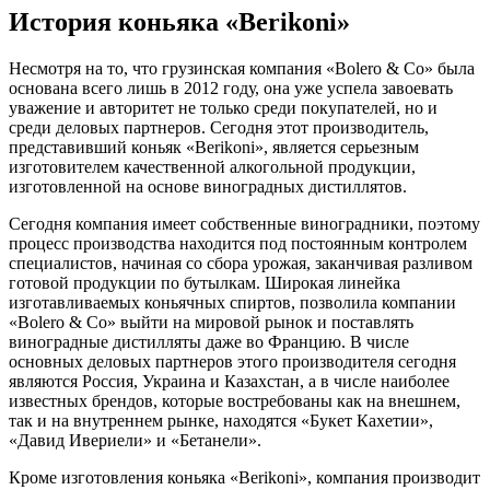
История коньяка «
Berikoni
»
Несмотря на то, что грузинская компания «Bolero & Co» была
основана всего лишь в 2012 году, она уже успела завоевать
уважение и авторитет не только среди покупателей, но и
среди деловых партнеров. Сегодня этот производитель,
представивший коньяк «Berikoni», является серьезным
изготовителем качественной алкогольной продукции,
изготовленной на основе виноградных дистиллятов.
Сегодня компания имеет собственные виноградники, поэтому
процесс производства находится под постоянным контролем
специалистов, начиная со сбора урожая, заканчивая разливом
готовой продукции по бутылкам. Широкая линейка
изготавливаемых коньячных спиртов, позволила компании
«Bolero & Co» выйти на мировой рынок и поставлять
виноградные дистилляты даже во Францию. В числе
основных деловых партнеров этого производителя сегодня
являются Россия, Украина и Казахстан, а в числе наиболее
известных брендов, которые востребованы как на внешнем,
так и на внутреннем рынке, находятся «Букет Кахетии»,
«Давид Ивериели» и «Бетанели».
Кроме изготовления коньяка «Berikoni», компания производит