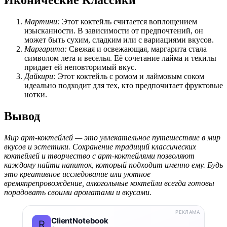
Иконические Классики
Мартини:
Этот коктейль считается воплощением
изысканности. В зависимости от предпочтений, он
может быть сухим, сладким или с вариациями вкусов.
Маргарита:
Свежая и освежающая, маргарита стала
символом лета и веселья. Её сочетание лайма и текилы
придает ей неповторимый вкус.
Дайкири:
Этот коктейль с ромом и лаймовым соком
идеально подходит для тех, кто предпочитает фруктовые
нотки.
Вывод
Мир арт-коктейлей — это увлекательное путешествие в мир
вкусов и эстетики. Сохранение традиций классических
коктейлей и творчество с арт-коктейлями позволяют
каждому найти напиток, который подходит именно ему. Будь
это креативное исследование или уютное
времяпрепровождение, алкогольные коктейли всегда готовы
порадовать своими ароматами и вкусами.
РЕКЛАМА
ClientNotebook
R