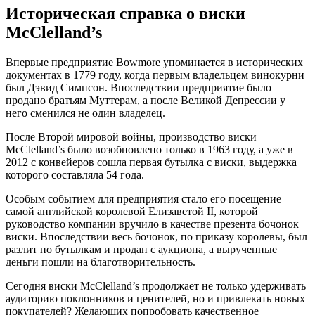
Историческая справка о виски
M
c
C
lelland’s
Впервые предприятие Bowmore упоминается в исторических
документах в 1779 году, когда первым владельцем винокурни
был Дэвид Симпсон. Впоследствии предприятие было
продано братьям Муттерам, а после Великой Депрессии у
него сменился не один владелец.
После Второй мировой войны, производство виски
McClelland’s было возобновлено только в 1963 году, а уже в
2012 с конвейеров сошла первая бутылка с виски, выдержка
которого составляла 54 года.
Особым событием для предприятия стало его посещение
самой английской королевой Елизаветой II, которой
руководство компании вручило в качестве презента бочонок
виски. Впоследствии весь бочонок, по приказу королевы, был
разлит по бутылкам и продан с аукциона, а вырученные
деньги пошли на благотворительность.
Сегодня виски McClelland’s продолжает не только удерживать
аудиторию поклонников и ценителей, но и привлекать новых
покупателей? Желающих попробовать качественное