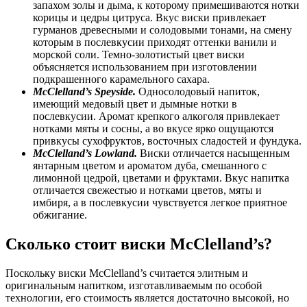
запахом золы и дыма, к которому примешиваются нотки
корицы и цедры цитруса. Вкус виски привлекает
гурманов древесными и солодовыми тонами, на смену
которым в послевкусии приходят оттенки ванили и
морской соли. Темно-золотистый цвет виски
объясняется использованием при изготовлении
подкрашенного карамельного сахара.
M
c
C
lelland’s
Speyside
.
Односолодовый напиток,
имеющий медовый цвет и дымные нотки в
послевкусии. Аромат крепкого алкоголя привлекает
нотками мяты и сосны, а во вкусе ярко ощущаются
привкусы сухофруктов, восточных сладостей и фундука.
M
c
C
lelland’s
Lowland
.
Виски отличается насыщенным
янтарным цветом и ароматом дуба, смешанного с
лимонной цедрой, цветами и фруктами. Вкус напитка
отличается свежестью и нотками цветов, мяты и
имбиря, а в послевкусии чувствуется легкое приятное
обжигание.
Сколько стоит виски
M
c
C
lelland’s?
Поскольку виски McClelland’s считается элитным и
оригинальным напитком, изготавливаемым по особой
технологии, его стоимость является достаточно высокой, но