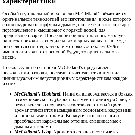
характеристики
Особый и уникальный вкус виски McClelland’s объясняется
оригинальной технологией его изготовления, в ходе которого
солод окуривают торфяным дымом, после чего готовое сырье
перемалывают и смешивают с горячей водой, для
предстоящей варки. После двойной дистилляции, которую
напиток проходит в специальных медных чанах, на выходе
получаются спирты, крепость которых составляет 69% и
именно они являются основой будущего оригинального
виски.
Поскольку линейка виски McClelland’s представлена
несколькими разновидностями, стоит уделить внимание
индивидуальным дегустационным характеристикам каждой
из них:
M
c
C
lelland’s
Highland
.
Напиток выдерживается в бочках
из американского дуба на протяжении минимум 5 лет, в
результате чего появляется светло-золотистый цвет, а
аромат становится насыщенным сосновыми, кедровыми
и ванильными нотками. Во вкусе готового напитка
преобладают карамельные оттенки, смешиваемые с
дымными тонами.
M
c
C
lelland’s
Islay
.
Аромат этого виски отличается