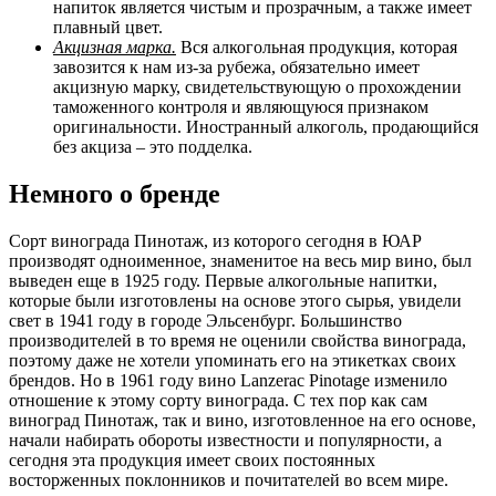
напиток является чистым и прозрачным, а также имеет
плавный цвет.
Акцизная марка.
Вся алкогольная продукция, которая
завозится к нам из-за рубежа, обязательно имеет
акцизную марку, свидетельствующую о прохождении
таможенного контроля и являющуюся признаком
оригинальности. Иностранный алкоголь, продающийся
без акциза – это подделка.
Немного о бренде
Сорт винограда Пинотаж, из которого сегодня в ЮАР
производят одноименное, знаменитое на весь мир вино, был
выведен еще в 1925 году. Первые алкогольные напитки,
которые были изготовлены на основе этого сырья, увидели
свет в 1941 году в городе Эльсенбург. Большинство
производителей в то время не оценили свойства винограда,
поэтому даже не хотели упоминать его на этикетках своих
брендов. Но в 1961 году вино Lanzerac Pinotage изменило
отношение к этому сорту винограда. С тех пор как сам
виноград Пинотаж, так и вино, изготовленное на его основе,
начали набирать обороты известности и популярности, а
сегодня эта продукция имеет своих постоянных
восторженных поклонников и почитателей во всем мире.