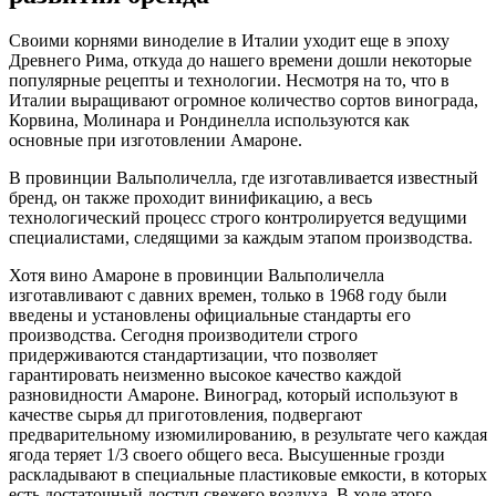
Своими корнями виноделие в Италии уходит еще в эпоху
Древнего Рима, откуда до нашего времени дошли некоторые
популярные рецепты и технологии. Несмотря на то, что в
Италии выращивают огромное количество сортов винограда,
Корвина, Молинара и Рондинелла используются как
основные при изготовлении Амароне.
В провинции Вальполичелла, где изготавливается известный
бренд, он также проходит винификацию, а весь
технологический процесс строго контролируется ведущими
специалистами, следящими за каждым этапом производства.
Хотя вино Амароне в провинции Вальполичелла
изготавливают с давних времен, только в 1968 году были
введены и установлены официальные стандарты его
производства. Сегодня производители строго
придерживаются стандартизации, что позволяет
гарантировать неизменно высокое качество каждой
разновидности Амароне. Виноград, который используют в
качестве сырья дл приготовления, подвергают
предварительному изюмилированию, в результате чего каждая
ягода теряет 1/3 своего общего веса. Высушенные грозди
раскладывают в специальные пластиковые емкости, в которых
есть достаточный доступ свежего воздуха. В ходе этого