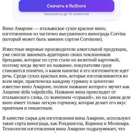
Скачать в RuStore
Бесплатно до 10 клиентов
Вино Амароне — итальянское сухое красное вино,
изготовленное из частично высушенного винограда Corvina
(который может быть заменен сортом Corvinone).
Известные мировые производители алкогольной продукции,
уже смогли завоевать аудиторию своих поклонников
брендами, которые по сути стали их визитной карточкой,
поэтому когда звучит их название, покупателям сразу
становится понятно, о каком напитке и его изготовителе идет
речь. Среди сухих красных вин, которые изготавливаются во
всем мире, практически каждому гурману и ценителю
известно вино Амароне, полное название которого звучит как
Amarone della valpolicella. Название вина происходит от
итальянского слова, со значением «горький», но на самом деле
вино имеет только легкую горчинку, которая делает его вкус
приятным и пикантным.
В качестве сырья для изготовления вина Амароне, используют
такие сорта винограда, как Рондинелла, Корвина и Молинара.
Технология изготовления вина Амароне подразумевает, что