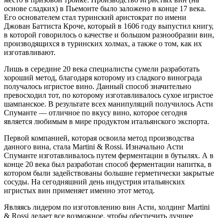
основе сладких) в Пьемонте было заложено в конце 17 века.
Его основателем стал туринский аристократ по имени
Джован Баттиста Кроче, который в 1606 году выпустил книгу,
в которой говорилось о качестве и большом разнообразии вин,
производящихся в туринских холмах, а также о том, как их
изготавливают.
Лишь в середине 20 века специалисты сумели разработать
хороший метод, благодаря которому из сладкого винограда
получалось игристое вино. Данный способ значительно
превосходил тот, по которому изготавливалось сухое игристое
шампанское. В результате всех манипуляций получилось Асти
Спуманте — отличное по вкусу вино, которое сегодня
является любимым в мире продуктом итальянского экспорта.
Первой компанией, которая освоила метод производства
данного вина, стала Martini & Rossi. Изначально Асти
Спуманте изготавливалось путем ферментации в бутылях. А в
конце 20 века был разработан способ ферментации напитка, в
котором были задействованы большие герметически закрытые
сосуды. На сегодняшний день индустрия итальянских
игристых вин применяет именно этот метод.
Являясь лидером по изготовлению вин Асти, холдинг Martini
& Rossi делает все возможное, чтобы обеспечить лучшее