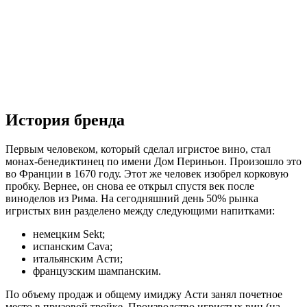
История бренда
Первым человеком, который сделал игристое вино, стал
монах-бенедиктинец по имени Дом Периньон. Произошло это
во Франции в 1670 году. Этот же человек изобрел корковую
пробку. Вернее, он снова ее открыл спустя век после
виноделов из Рима. На сегодняшний день 50% рынка
игристых вин разделено между следующими напитками:
немецким Sekt;
испанским Cava;
итальянским Асти;
французским шампанским.
По объему продаж и общему имиджу Асти занял почетное
место в призовой тройке. Производство игристых вин (на