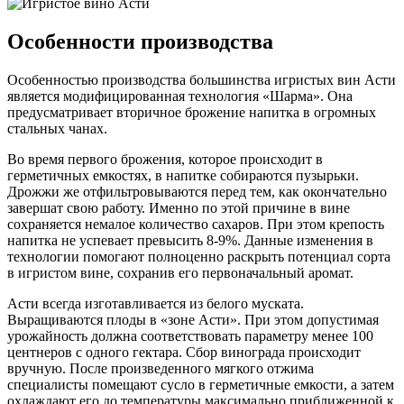
Особенности производства
Особенностью производства большинства игристых вин Асти
является модифицированная технология «Шарма». Она
предусматривает вторичное брожение напитка в огромных
стальных чанах.
Во время первого брожения, которое происходит в
герметичных емкостях, в напитке собираются пузырьки.
Дрожжи же отфильтровываются перед тем, как окончательно
завершат свою работу. Именно по этой причине в вине
сохраняется немалое количество сахаров. При этом крепость
напитка не успевает превысить 8-9%. Данные изменения в
технологии помогают полноценно раскрыть потенциал сорта
в игристом вине, сохранив его первоначальный аромат.
Асти всегда изготавливается из белого муската.
Выращиваются плоды в «зоне Асти». При этом допустимая
урожайность должна соответствовать параметру менее 100
центнеров с одного гектара. Сбор винограда происходит
вручную. После произведенного мягкого отжима
специалисты помещают сусло в герметичные емкости, а затем
охлаждают его до температуры максимально приближенной к