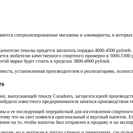
аются специализированные магазины и алкомаркеты, в которых 
 ценителю текилы придется заплатить порядка 4000-4500 рублей.
дется любителю качественного спиртного примерно в 5000-5300 
этой марки будет стоить в пределах 3800-4000 рублей.
оимость, установленная производителем и реализаторами, полнос
es
ни, выпускающей текилу Cazadores, загорелся идеей производст
побудило известного предпринимателя заняться производством т
авы и ее последующей переработкой для изготовления спиртног
отому что на свет появился оригинальный и вкусный напиток. Е
ение на то, чтобы напиток был отправлен в продажу и на экспор
анцам, но и знатокам в других странах и территориях, где поль