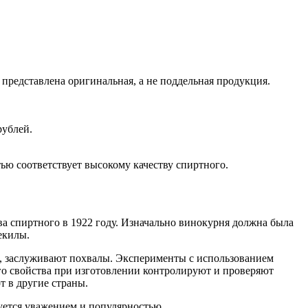
представлена оригинальная, а не поддельная продукция.
рублей.
тью соответствует высокому качеству спиртного.
ва спиртного в 1922 году. Изначально винокурня должна была
екилы.
о, заслуживают похвалы. Эксперименты с использованием
го свойства при изготовлении контролируют и проверяют
т в другие страны.
зуется уважением и популярностью.