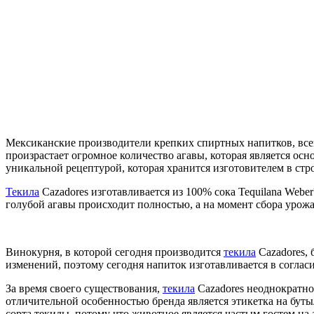
Мексиканские производители крепких спиртных напитков, всег
произрастает огромное количество агавы, которая является осн
уникальной рецептурой, которая хранится изготовителем в ст
Текила
Cazadores изготавливается из 100% сока Tequilana Webe
голубой агавы происходит полностью, а на момент сбора урож
Винокурня, в которой сегодня производится
текила
Cazadores, 
изменений, поэтому сегодня напиток изготавливается в соглас
За время своего существования,
текила
Cazadores неоднократно 
отличительной особенностью бренда является этикетка на буты
сорта текилы, потому что животное является частым гостем на