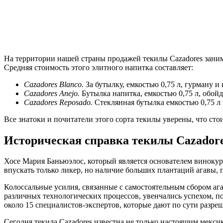
На территории нашей страны продажей текилы Cazadores заним
Средняя стоимость этого элитного напитка составляет:
Cazadores
Blanco
.
За бутылку, емкостью 0,75 л, гурману и
Cazadores
Anejo
.
Бутылка напитка, емкостью 0,75 л, обой
Cazadores
Reposado
.
Стеклянная бутылка емкостью 0,75 л 
Все знатоки и почитатели этого сорта текилы уверены, что ст
Историческая справка текилы Cazador
Хосе Мария Баньюэлос, который является основателем винокур
впускать только ликер, но наличие больших плантаций агавы, 
Колоссальные усилия, связанные с самостоятельным сбором аг
различных технологических процессов, увенчались успехом, п
около 15 специалистов-экспертов, которые дают по сути разреш
Сегодня текила Cazadores известна не только настоящим мексик