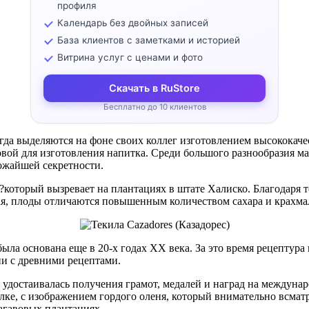
профиля
Календарь без двойных записей
База клиентов с заметками и историей
Витрина услуг с ценами и фото
Скачать в RuStore
Бесплатно до 10 клиентов
да выделяются на фоне своих коллег изготовлением высококачес
овой для изготовления напитка. Среди большого разнообразия ма
рожайшей секретности.
r?который вызревает на плантациях в штате Халиско. Благодаря 
ая, плоды отличаются повышенным количеством сахара и крахмал
была основана еще в 20-х годах XX века. За это время рецептур
ии с древними рецептами.
удостаивалась получения грамот, медалей и наград на междунар
лке, с изображением гордого оленя, который внимательно всмат
 агавовых плантациях.