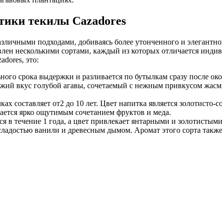
тики текилы Cazadores
зличными подходами, добиваясь более утонченного и элегантног
ставлен несколькими сортами, каждый из которых отличается ин
dores, это:
ного срока выдержки и разливается по бутылкам сразу после око
вежий вкус голубой агавы, сочетаемый с нежным привкусом жас
х составляет от2 до 10 лет. Цвет напитка является золотисто-с
ается ярко ощутимым сочетанием фруктов и меда.
 в течение 1 года, а цвет привлекает янтарными и золотистыми
ладостью ванили и древесным дымом. Аромат этого сорта также 