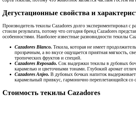
Дегустационные свойства и характерис
Производитель текилы Cazadores долго экспериментировал с ра
стоили результата, потому что сегодня бренд Cazadores пред
особенностями. Наиболее известные разновидности текилы Caza
Cazadores
Blanco
.
Текила, которая не имеет продолжитель
прозрачным, а во вкусе ощущается приятная мягкость, с
тропических фруктов и специй.
Cazadores
Reposado
.
Сок выдержки текилы в дубовых бочка
карамелью и цветочными тонами. Глубокий аромат отлич
Cazadores
Anjeo
.
В дубовых бочках напиток выдерживается
карамельный привкус, гармонично переплетающийся со с
Стоимость текилы Cazadores