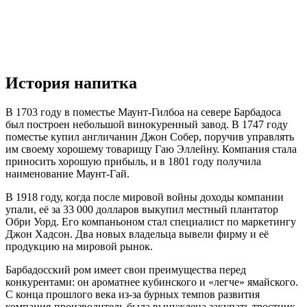
История напитка
В 1703 году в поместье Маунт-Гилбоа на севере Барбадоса
был построен небольшой винокуренный завод. В 1747 году
поместье купил англичанин Джон Собер, поручив управлять
им своему хорошему товарищу Гаю Эллейну. Компания стала
приносить хорошую прибыль, и в 1801 году получила
наименование Маунт-Гай.
В 1918 году, когда после мировой войны доходы компании
упали, её за 33 000 долларов выкупил местный плантатор
Обри Уорд. Его компаньоном стал специалист по маркетингу
Джон Хадсон. Два новых владельца вывели фирму и её
продукцию на мировой рынок.
Барбадосский ром имеет свои преимущества перед
конкурентами: он ароматнее кубинского и «легче» ямайского.
С конца прошлого века из-за бурных темпов развития
компания-производитель была вынуждена закупать тростник