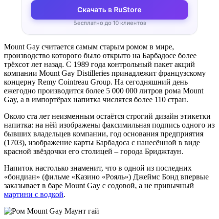
Скачать в RuStore
Бесплатно до 10 клиентов
Mount Gay считается самым старым ромом в мире,
производство которого было открыто на Барбадосе более
трёхсот лет назад. С 1989 года контрольный пакет акций
компании Mount Gay Distilleries принадлежит французскому
концерну Remy Cointreau Group. На сегодняшний день
ежегодно производится более 5 000 000 литров рома Mount
Gay, а в импортёрах напитка числятся более 110 стран.
Около ста лет неизменным остаётся строгий дизайн этикетки
напитка: на нёй изображены факсимильная подпись одного из
бывших владельцев компании, год основания предприятия
(1703), изображение карты Барбадоса с нанесённой в виде
красной звёздочки его столицей – города Бриджтаун.
Напиток настолько знаменит, что в одной из последних
«бондиан» (фильме «Казино «Рояль») Джеймс Бонд впервые
заказывает в баре Mount Gay с содовой, а не привычный
мартини с водкой
.