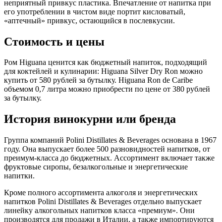
неприятный привкус пластика. Впечатление от напитка при
его употреблении в чистом виде портит кисловатый,
«аптечный» привкус, остающийся в послевкусии.
Стоимость и цены
Ром Higuana ценится как бюджетный напиток, подходящий
для коктейлей и кулинарии: Higuana Silver Dry Ron можно
купить от 580 рублей за бутылку. Higuana Ron de Caribe
объемом 0,7 литра можно приобрести по цене от 380 рублей
за бутылку.
История винокурни или бренда
Группа компаний Polini Distillates & Beverages основана в 1967
году. Она выпускает более 500 разновидностей напитков, от
преимум-класса до бюджетных. Ассортимент включает также
фруктовые сиропы, безалкогольные и энергетические
напитки.
Кроме полного ассортимента алкоголя и энергетических
напитков Polini Distillates & Beverages отдельно выпускает
линейку алкогольных напитков класса «премиум». Они
производятся для продажи в Италии, а также импортируются