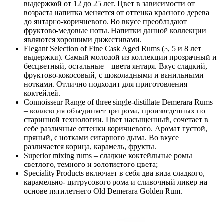
выдержкой от 12 до 25 лет. Цвет в зависимости от
возраста напитка меняется от оттенка красного дерева
до янтарно-коричневого. Во вкусе преобладают
фруктово-медовые ноты. Напитки данной коллекции
являются хорошими дижестивами.
Elegant Selection of Fine Cask Aged Rums (3, 5 и 8 лет
выдержки). Самый молодой из коллекции прозрачный и
бесцветный, остальные – цвета янтаря. Вкус сладкий,
фруктово-кокосовый, с шоколадными и ванильными
нотками. Отлично подходит для приготовления
коктейлей.
Connoisseur Range of three single-distillate Demerara Rums
– коллекция объединяет три рома, произведенных по
старинной технологии. Цвет насыщенный, сочетает в
себе различные оттенки коричневого. Аромат густой,
пряный, с нотками сигарного дыма. Во вкусе
различается корица, карамель, фрукты.
Superior mixing rums – сладкие коктейльные ромы
светлого, темного и золотистого цвета;
Speciality Products включает в себя два вида сладкого,
карамельно- цитрусового рома и сливочный ликер на
основе пятилетнего Old Demerara Golden Rum.