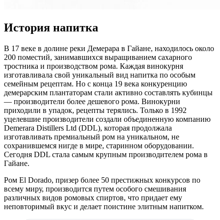
История напитка
В 17 веке в долине реки Демерара в Гайане, находилось около
200 поместий, занимавшихся выращиванием сахарного
тростника и производством рома. Каждая винокурня
изготавливала свой уникальный вид напитка по особым
семейным рецептам. Но с конца 19 века конкуренцию
демерарским плантаторам стали активно составлять кубинцы
— производители более дешевого рома. Винокурни
приходили в упадок, рецепты терялись. Только в 1992
уцелевшие производители создали объединенную компанию
Demerara Distillers Ltd (DDL), которая продолжала
изготавливать премиальный ром на уникальном, не
сохранившемся нигде в мире, старинном оборудовании.
Сегодня DDL стала самым крупным производителем рома в
Гайане.
Ром El Dorado, призер более 50 престижных конкурсов по
всему миру, производится путем особого смешивания
различных видов ромовых спиртов, что придает ему
неповторимый вкус и делает поистине элитным напитком.