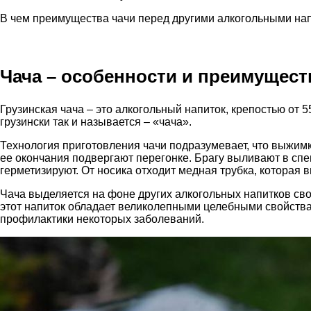
В чем преимущества чачи перед другими алкогольными нап
Чача – особенности и преимущест
Грузинская чача – это алкогольный напиток, крепостью от 
грузински так и называется – «чача».
Технология приготовления чачи подразумевает, что выжимк
ее окончания подвергают перегонке. Брагу выливают в сп
герметизируют. От носика отходит медная трубка, которая 
Чача выделяется на фоне других алкогольных напитков св
этот напиток обладает великолепными целебными свойствам
профилактики некоторых заболеваний.