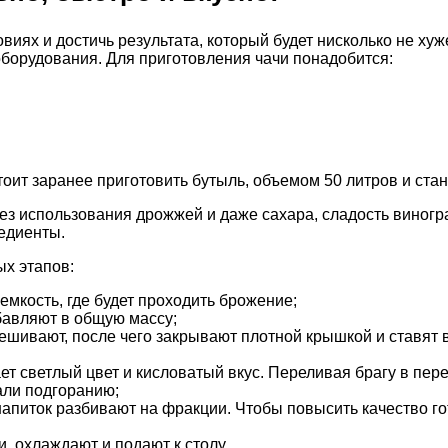
виях и достичь результата, который будет нисколько не ху
оборудования. Для приготовления чачи понадобится:
тоит заранее приготовить бутыль, объемом 50 литров и ста
ез использования дрожжей и даже сахара, сладость виногр
редиенты.
ых этапов:
мкость, где будет проходить брожение;
бавляют в общую массу;
шивают, после чего закрывают плотной крышкой и ставят в
 светлый цвет и кисловатый вкус. Переливая брагу в перег
али подгоранию;
напиток разбивают на фракции. Чтобы повысить качество г
, охлаждают и подают к столу.