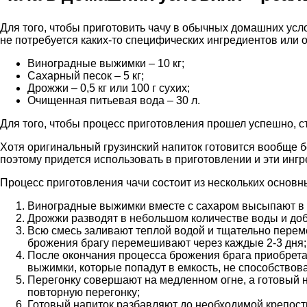
Для того, чтобы приготовить чачу в обычных домашних усло
не потребуется каких-то специфических ингредиентов или 
Виноградные выжимки – 10 кг;
Сахарный песок – 5 кг;
Дрожжи – 0,5 кг или 100 г сухих;
Очищенная питьевая вода – 30 л.
Для того, чтобы процесс приготовления прошел успешно, с
Хотя оригинальный грузинский напиток готовится вообще б
поэтому придется использовать в приготовлении и эти инг
Процесс приготовления чачи состоит из нескольких основн
Виноградные выжимки вместе с сахаром высыпают в е
Дрожжи разводят в небольшом количестве воды и до
Всю смесь заливают теплой водой и тщательно переме
брожения брагу перемешивают через каждые 2-3 дня;
После окончания процесса брожения брага приобретает
выжимки, которые попадут в емкость, не способствов
Перегонку совершают на медленном огне, а готовый 
повторную перегонку;
Готовый напиток разбавляют до необходимой крепости