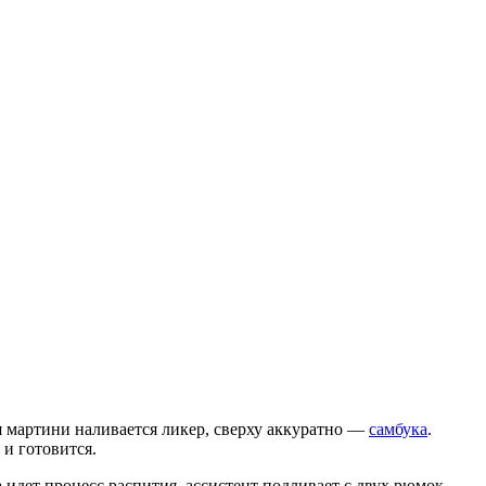
для мартини наливается ликер, сверху аккуратно —
самбука
.
 и готовится.
 идет процесс распития, ассистент подливает с двух рюмок