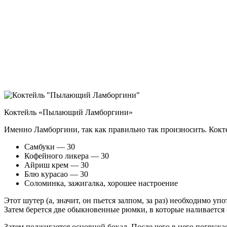
Коктейль «Пылающий Ламборгини»
Именно Ламборгини, так как правильно так произносить. Кок
Самбуки — 30
Кофейного ликера — 30
Айриш крем — 30
Блю курасао — 30
Соломинка, зажигалка, хорошее настроение
Этот шутер (а, значит, он пьется залпом, за раз) необходимо у
Затем берется две обыкновенные рюмки, в которые наливается 
Затем поджигается основной бокал. После чего в него погружа