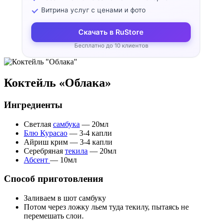
Витрина услуг с ценами и фото
Скачать в RuStore
Бесплатно до 10 клиентов
Коктейль «Облака»
Ингредиенты
Светлая
самбука
—
20
мл
Блю Курасао
—
3-4
капли
Айриш крим
—
3-4
капли
Серебряная
текила
—
20
мл
Абсент
—
10
мл
Способ приготовления
Заливаем в шот самбуку
Потом через ложку льем туда текилу, пытаясь не
перемешать слои.