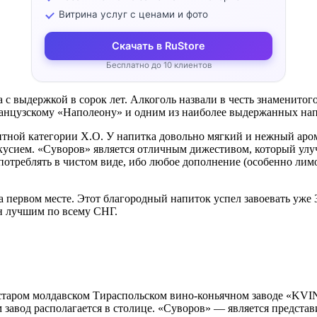
Витрина услуг с ценами и фото
Скачать в RuStore
Бесплатно до 10 клиентов
 выдержкой в сорок лет. Алкоголь назвали в честь знаменитого
анцузскому «Наполеону» и одним из наиболее выдержанных нап
итной категории Х.О. У напитка довольно мягкий и нежный аро
усием. «Суворов» является отличным дижестивом, который улу
потреблять в чистом виде, ибо любое дополнение (особенно лим
первом месте. Этот благородный напиток успел завоевать уже 
ан лучшим по всему СНГ.
старом молдавском Тираспольском вино-коньячном заводе «KVIN
ам завод располагается в столице. «Суворов» — является предс