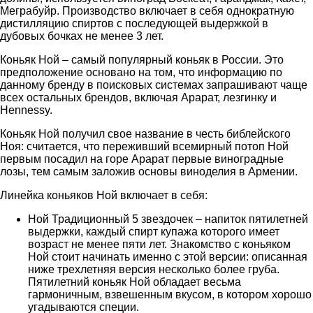
Меграбуйр. Производство включает в себя однократную
дистилляцию спиртов с последующей выдержкой в
дубовых бочках не менее 3 лет.
Коньяк Ной – самый популярный коньяк в России. Это
предположение основано на том, что информацию по
данному бренду в поисковых системах запрашивают чаще
всех остальных брендов, включая Арарат, лезгинку и
Hennessy.
Коньяк Ной получил свое название в честь библейского
Ноя: считается, что переживший всемирный потоп Ной
первым посадил на горе Арарат первые виноградные
лозы, тем самым заложив основы виноделия в Армении.
Линейка коньяков Ной включает в себя:
Ной Традиционный 5 звездочек – напиток пятилетней
выдержки, каждый спирт купажа которого имеет
возраст не менее пяти лет. Знакомство с коньяком
Ной стоит начинать именно с этой версии: описанная
ниже трехлетняя версия несколько более груба.
Пятилетний коньяк Ной обладает весьма
гармоничным, взвешенным вкусом, в котором хорошо
угадываются специи.