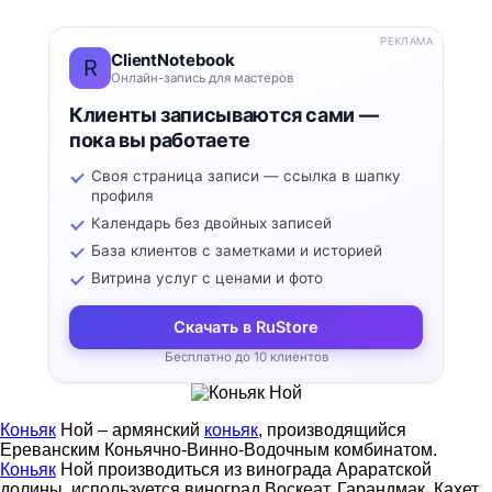
РЕКЛАМА
ClientNotebook
R
Онлайн-запись для мастеров
Клиенты записываются сами —
пока вы работаете
Своя страница записи — ссылка в шапку
профиля
Календарь без двойных записей
База клиентов с заметками и историей
Витрина услуг с ценами и фото
Скачать в RuStore
Бесплатно до 10 клиентов
Коньяк
Ной – армянский
коньяк
, производящийся
Ереванским Коньячно-Винно-Водочным комбинатом.
Коньяк
Ной производиться из винограда Араратской
долины, используется виноград Воскеат, Гарандмак, Кахет,