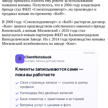
заводу пришлось платить ему роялти за использование
названия коньяка. Получилось, что в 2004 году владельцем
бренда стал ФКП «Союзплодоимпорт», но производил и
продавал коньяк по-прежнему «КиН».
В 2009 году «Союзплодоимпорт» и «КиН» расторгли договор.
«Кин» занялся производством собственного именного бренда
Киновский, а коньяк Московский с 2010 года стал
выпускаться новым партнером ФКП на Калининградском
Винодельческом Заводе. Но с 2014 года производство коньяка
Московский возобновилось на заводе «Кин».
РЕКЛАМА
ClientNotebook
R
Онлайн-запись для мастеров
Клиенты записываются сами —
пока вы работаете
Своя страница записи — ссылка в шапку
профиля
Календарь без двойных записей
База клиентов с заметками и историей
Витрина услуг с ценами и фото