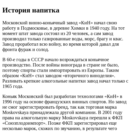
История напитка
Московский винно-коньячный завод «КиН» начал свою
работу в Подмосковье, в деревне Химки в 1940 году. На тот
момент штат завода состоял из 20 человек, а сам завод
производил только газированные воды, морс, брагу и квас.
Завод проработал всю войну, во время которой давал для
фронта фураж и солод.
В 60-е годы в СССР начало возрождаться коньячное
производство. После войны винограда в стране не было,
поэтому спирты стали импортировать из Европы. Таким
образом «КиН» стал заводом «вторичного виноделия».
Разливать крепкие алкогольные напитки завод начал только с
1965 года.
Коньяк Московский был разработан технологами «КиН» в
1996 году на основе французских винных спиртов. Но завод
не смог зарегистрировать бренд, так как торговая марка
Moskovskaya принадлежала другой компании. В 2001 году
права на алкогольную марку Moskovskaya перешли к ФКП
«Союзплодоимпорт». Позже ФКП зарегистрировал еще
несколько марок, схожих по звучанию, в результате чего