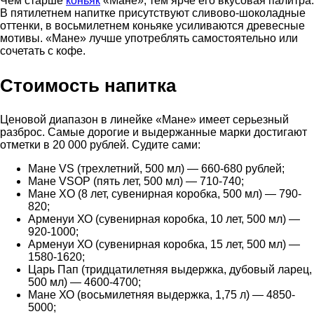
Чем старше
коньяк
«Мане», тем ярче его вкусовая палитра.
В пятилетнем напитке присутствуют сливово-шоколадные
оттенки, в восьмилетнем коньяке усиливаются древесные
мотивы. «Мане» лучше употреблять самостоятельно или
сочетать с кофе.
Стоимость напитка
Ценовой диапазон в линейке «Мане» имеет серьезный
разброс. Самые дорогие и выдержанные марки достигают
отметки в 20 000 рублей. Судите сами:
Мане VS (трехлетний, 500 мл) — 660-680 рублей;
Мане VSOP (пять лет, 500 мл) — 710-740;
Мане XO (8 лет, сувенирная коробка, 500 мл) — 790-
820;
Арменуи ХО (сувенирная коробка, 10 лет, 500 мл) —
920-1000;
Арменуи ХО (сувенирная коробка, 15 лет, 500 мл) —
1580-1620;
Царь Пап (тридцатилетняя выдержка, дубовый ларец,
500 мл) — 4600-4700;
Мане ХО (восьмилетняя выдержка, 1,75 л) — 4850-
5000;