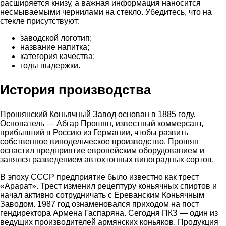
расширяется книзу, а важная информация наносится
несмываемыми чернилами на стекло. Убедитесь, что на
стекле присутствуют:
заводской логотип;
название напитка;
категория качества;
годы выдержки.
История производства
Прошянский Коньячный Завод основан в 1885 году.
Основатель — Абгар Прошян, известный коммерсант,
прибывший в Россию из Германии, чтобы развить
собственное винодельческое производство. Прошян
оснастил предприятие европейским оборудованием и
занялся разведением автохтонных виноградных сортов.
В эпоху СССР предприятие было известно как трест
«Арарат». Трест изменил рецептуру коньячных спиртов и
начал активно сотрудничать с Ереванским Коньячным
Заводом. 1987 год ознаменовался приходом на пост
гендиректора Армена Гаспаряна. Сегодня ПКЗ — один из
ведущих производителей армянских коньяков. Продукция